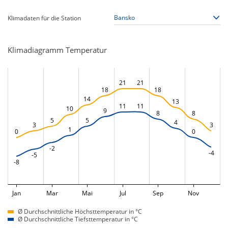
Klimadaten für die Station
Klimadiagramm Temperatur
21
21
18
18
14
13
11
11
10
9
8
8
5
5
4
3
3
1
0
0
-2
-4
-5
-8
Jan
Mar
Mai
Jul
Sep
Nov
Ø Durchschnittliche Höchsttemperatur in °C
Ø Durchschnittliche Tiefsttemperatur in °C