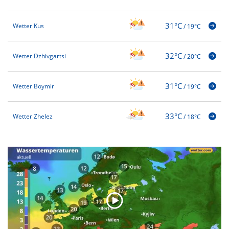
31°C
Wetter Kus
/
19°C
32°C
Wetter Dzhivgartsi
/
20°C
31°C
Wetter Boymir
/
19°C
33°C
Wetter Zhelez
/
18°C