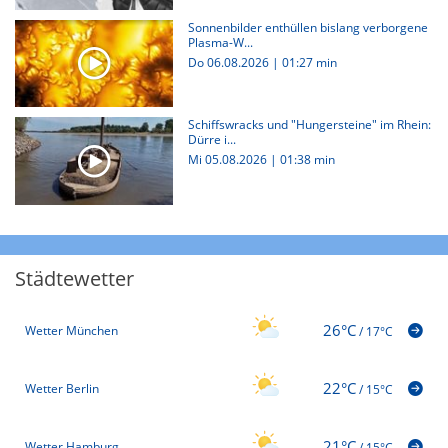
Sonnenbilder enthüllen bislang verborgene
Plasma-W...
Do 06.08.2026
|
01:27 min
Schiffswracks und "Hungersteine" im Rhein:
Dürre i...
Mi 05.08.2026
|
01:38 min
Städtewetter
26°C
Wetter München
/
17°C
22°C
Wetter Berlin
/
15°C
21°C
Wetter Hamburg
/
15°C