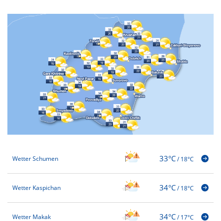
33°C
Wetter Schumen
/
18°C
34°C
Wetter Kaspichan
/
18°C
34°C
Wetter Makak
/
17°C