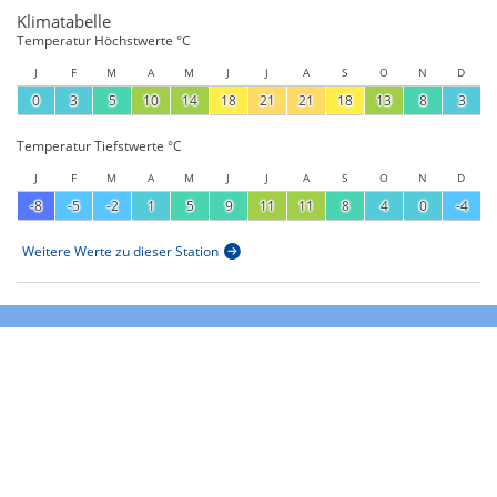
Klimatabelle
Temperatur Höchstwerte °C
J
F
M
A
M
J
J
A
S
O
N
D
0
3
5
10
14
18
21
21
18
13
8
3
Temperatur Tiefstwerte °C
J
F
M
A
M
J
J
A
S
O
N
D
-8
-5
-2
1
5
9
11
11
8
4
0
-4
Weitere Werte zu dieser Station