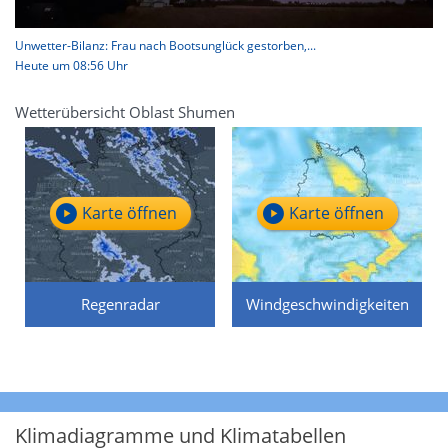
Unwetter-Bilanz: Frau nach Bootsunglück gestorben,...
Heute um 08:56 Uhr
Wetterübersicht Oblast Shumen
Karte öffnen
Karte öffnen
Regenradar
Windgeschwindigkeiten
Klimadiagramme und Klimatabellen