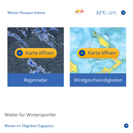
32°C
Wetter Panayot-Volovo
/
22°C
Karte öffnen
Karte öffnen
Regenradar
Windgeschwindigkeiten
Wetter für Wintersportler
Wetter im Skigebiet Zugspitze