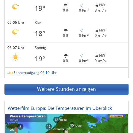
NW
19°
0 %
0 l/m²
8 km/h
05-06 Uhr
Klar
NW
18°
0 %
0 l/m²
9 km/h
06-07 Uhr
Sonnig
NW
19°
0 %
0 l/m²
9 km/h
Sonnenaufgang 06:10 Uhr
Weitere Stunden anzeigen
Wetterfilm Europa: Die Temperaturen im Überblick