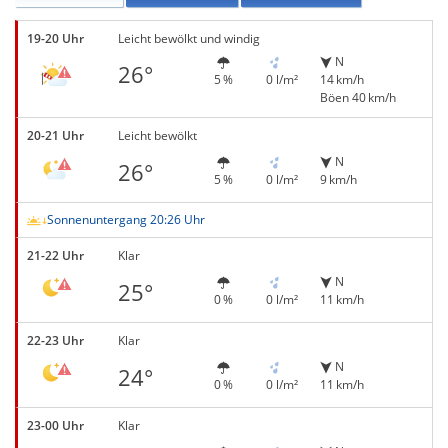
19-20 Uhr
Leicht bewölkt und windig
N
26°
5 %
0 l/m²
14 km/h
Böen 40 km/h
20-21 Uhr
Leicht bewölkt
N
26°
5 %
0 l/m²
9 km/h
Sonnenuntergang 20:26 Uhr
21-22 Uhr
Klar
N
25°
0 %
0 l/m²
11 km/h
22-23 Uhr
Klar
N
24°
0 %
0 l/m²
11 km/h
23-00 Uhr
Klar