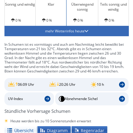
Sonnig und windig
Klar
Überwiegend
Teils sonnig und
sonnig
windig
0 %
0 %
0 %
0 %
mehr Wetterinfos heute
In Schumen ist es vormittags und auch am Nachmittag leicht bewölkt bei
Temperaturen von 21 bis 32°C. Abends gibt es in Schumen einen
wolkenlosen Himmel und die Temperaturen liegen zwischen 26 und 30
Grad. In der Nacht gibt es einen wolkenlosen Himmel und das
Thermometer fällt auf 18°C. Aus nordwestlicher bis nördlicher Richtung
weht der Wind und erreicht dabei Geschwindigkeiten von 10 bis 19 km/h.
Böen können Geschwindigkeiten zwischen 29 und 46 km/h erreichen.
06:09 Uhr
20:26 Uhr
10 h
UV-Index
Abnehmende Sichel
Stündliche Vorhersage Schumen
Heute werden bis zu 10 Sonnenstunden erwartet
Übersicht
Diagramm
Regenradar