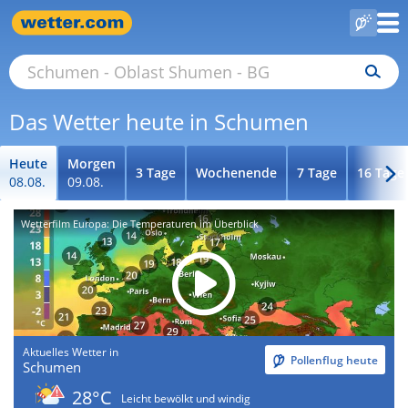
Das Wetter heute in Schumen
Heute
Morgen
3 Tage
Wochenende
7 Tage
16 Tage
08.08.
09.08.
Wetterfilm Europa: Die Temperaturen im Überblick
Aktuelles Wetter in
Pollenflug heute
Schumen
28°C
Leicht bewölkt und windig