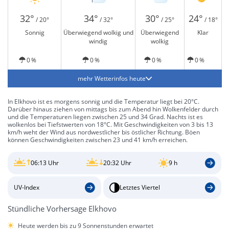
32°
34°
30°
24°
/ 20°
/ 32°
/ 25°
/ 18°
Sonnig
Überwiegend wolkig und
Überwiegend
Klar
windig
wolkig
0 %
0 %
0 %
0 %
mehr Wetterinfos heute
In Elkhovo ist es morgens sonnig und die Temperatur liegt bei 20°C.
Darüber hinaus ziehen von mittags bis zum Abend hin Wolkenfelder durch
und die Temperaturen liegen zwischen 25 und 34 Grad. Nachts ist es
wolkenlos bei Tiefstwerten von 18°C. Mit Geschwindigkeiten von 3 bis 13
km/h weht der Wind aus nordwestlicher bis östlicher Richtung. Böen
können Geschwindigkeiten zwischen 23 und 41 km/h erreichen.
06:13 Uhr
20:32 Uhr
9 h
UV-Index
Letztes Viertel
Stündliche Vorhersage Elkhovo
Heute werden bis zu 9 Sonnenstunden erwartet