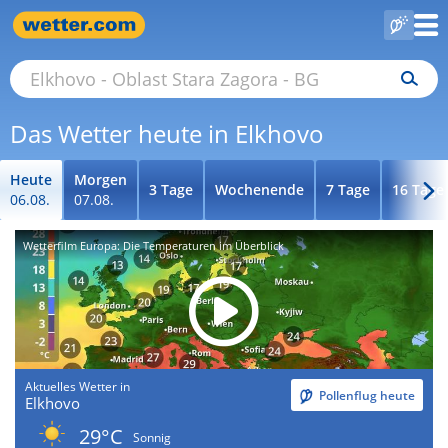
Das Wetter heute in Elkhovo
Heute
Morgen
3 Tage
Wochenende
7 Tage
16 Tage
06.08.
07.08.
Wetterfilm Europa: Die Temperaturen im Überblick
Aktuelles Wetter in
Pollenflug heute
Elkhovo
29°C
Sonnig