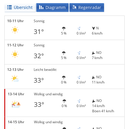
Übersicht
Diagramm
Regenradar
10-11 Uhr
Sonnig
N
31°
5 %
0 l/m²
6 km/h
11-12 Uhr
Sonnig
NO
32°
5 %
0 l/m²
7 km/h
12-13 Uhr
Leicht bewölkt
NO
33°
0 %
0 l/m²
11 km/h
13-14 Uhr
Wolkig und windig
NO
33°
0 %
0 l/m²
14 km/h
Böen 41 km/h
14-15 Uhr
Wolkig und windig
NO