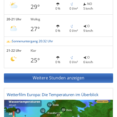
NO
29°
0 %
0 l/m²
5 km/h
20-21 Uhr
Wolkig
O
27°
0 %
0 l/m²
9 km/h
Sonnenuntergang 20:32 Uhr
21-22 Uhr
Klar
O
25°
0 %
0 l/m²
6 km/h
Weitere Stunden anzeigen
Wetterfilm Europa: Die Temperaturen im Überblick