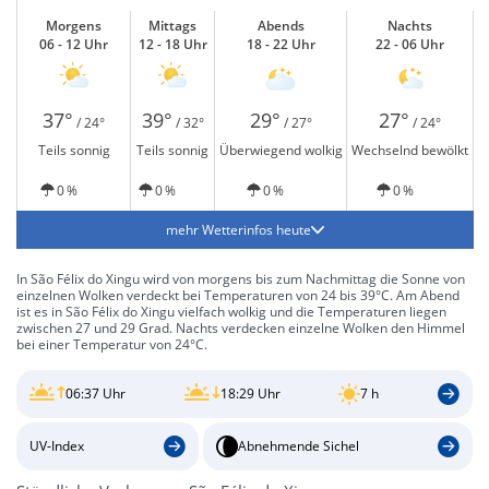
Morgens
Mittags
Abends
Nachts
06 - 12 Uhr
12 - 18 Uhr
18 - 22 Uhr
22 - 06 Uhr
37°
39°
29°
27°
/ 24°
/ 32°
/ 27°
/ 24°
Teils sonnig
Teils sonnig
Überwiegend wolkig
Wechselnd bewölkt
0 %
0 %
0 %
0 %
mehr Wetterinfos heute
In São Félix do Xingu wird von morgens bis zum Nachmittag die Sonne von
einzelnen Wolken verdeckt bei Temperaturen von 24 bis 39°C. Am Abend
ist es in São Félix do Xingu vielfach wolkig und die Temperaturen liegen
zwischen 27 und 29 Grad. Nachts verdecken einzelne Wolken den Himmel
bei einer Temperatur von 24°C.
06:37 Uhr
18:29 Uhr
7 h
UV-Index
Abnehmende Sichel