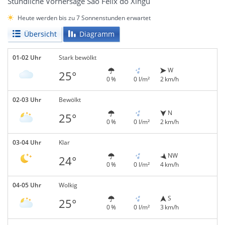
Stündliche Vorhersage São Félix do Xingu
Heute werden bis zu 7 Sonnenstunden erwartet
Übersicht
Diagramm
01-02 Uhr
Stark bewölkt
W
25°
0 %
0 l/m²
2 km/h
02-03 Uhr
Bewölkt
N
25°
0 %
0 l/m²
2 km/h
03-04 Uhr
Klar
NW
24°
0 %
0 l/m²
4 km/h
04-05 Uhr
Wolkig
S
25°
0 %
0 l/m²
3 km/h