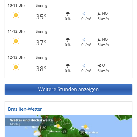
10-11 Uhr
Sonnig
NO
35°
0 %
0 l/m²
5 km/h
11-12 Uhr
Sonnig
NO
37°
0 %
0 l/m²
5 km/h
12-13 Uhr
Sonnig
O
38°
0 %
0 l/m²
6 km/h
Weitere Stunden anzeigen
Brasilien-Wetter