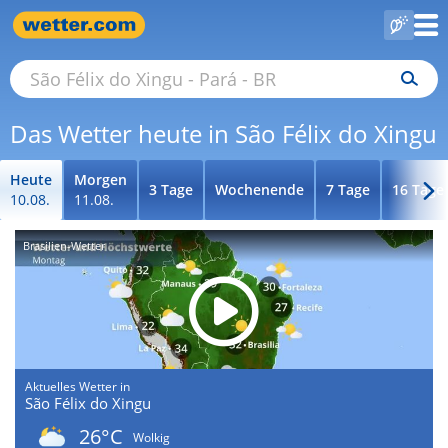
Das Wetter heute in São Félix do Xingu
Heute
Morgen
3 Tage
Wochenende
7 Tage
16 Tage
10.08.
11.08.
Brasilien-Wetter
Aktuelles Wetter in
São Félix do Xingu
26°C
Wolkig