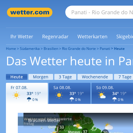
Ihr Wetter
Regenradar
Wetterkarten
Skigebi
Home
Südamerika
Brasilien
Rio Grande do Norte
Panati
Heute
Das Wetter heute in Pa
Heute
Morgen
3 Tage
Wochenende
7 Tage
Fr 07.08.
Sa 08.08.
So 09.08.
33°
19°
33°
19°
34°
19°
0 %
0 %
0 %
Brasilien-Wetter