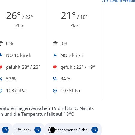
Zur Sonnenscheindauerkarte
Zur Gewitterrisi
26°
21°
/ 22°
/ 18°
Klar
Klar
0 %
0 %
NO
10 km/h
NO
7 km/h
gefühlt
28° / 23°
gefühlt
22° / 19°
53 %
84 %
1037 hPa
1038 hPa
eraturen liegen zwischen 19 und 33°C. Nachts
n und die Temperatur fällt auf 18°C.
UV-Index
Abnehmende Sichel