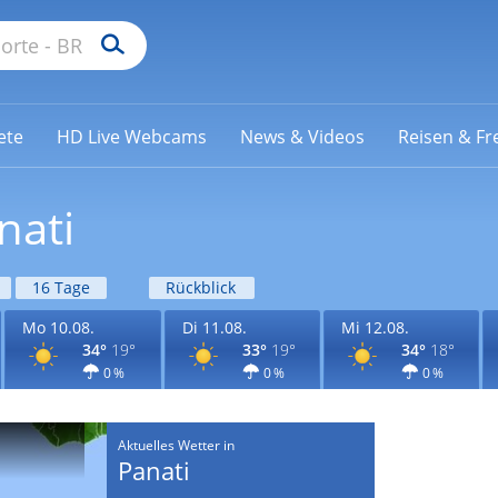
ete
HD Live Webcams
News & Videos
Reisen & Fre
nati
16 Tage
Rückblick
Mo 10.08.
Di 11.08.
Mi 12.08.
34°
19°
33°
19°
34°
18°
0 %
0 %
0 %
Aktuelles Wetter in
Panati