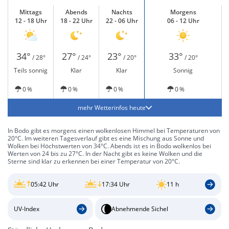
Mittags
Abends
Nachts
Morgens
12 - 18 Uhr
18 - 22 Uhr
22 - 06 Uhr
06 - 12 Uhr
34°
27°
23°
33°
/ 28°
/ 24°
/ 20°
/ 20°
Teils sonnig
Klar
Klar
Sonnig
0 %
0 %
0 %
0 %
mehr Wetterinfos heute
In Bodo gibt es morgens einen wolkenlosen Himmel bei Temperaturen von
20°C. Im weiteren Tagesverlauf gibt es eine Mischung aus Sonne und
Wolken bei Höchstwerten von 34°C. Abends ist es in Bodo wolkenlos bei
Werten von 24 bis zu 27°C. In der Nacht gibt es keine Wolken und die
Sterne sind klar zu erkennen bei einer Temperatur von 20°C.
05:42 Uhr
17:34 Uhr
11 h
UV-Index
Abnehmende Sichel