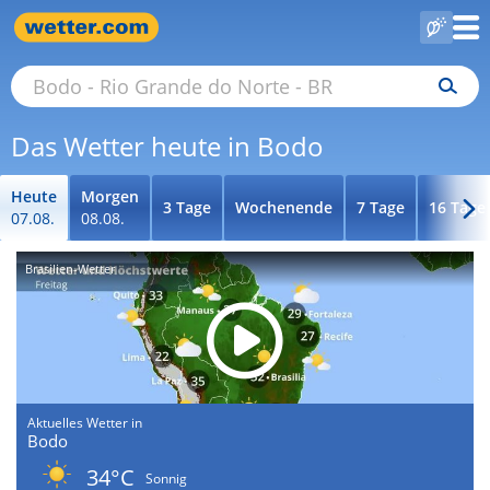
Das Wetter heute in Bodo
Heute
Morgen
3 Tage
Wochenende
7 Tage
16 Tage
07.08.
08.08.
Brasilien-Wetter
Aktuelles Wetter in
Bodo
34°C
Sonnig