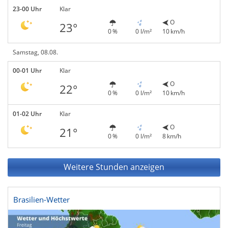
23-00 Uhr
Klar
O
23°
0 %
0 l/m²
10 km/h
Samstag, 08.08.
00-01 Uhr
Klar
O
22°
0 %
0 l/m²
10 km/h
01-02 Uhr
Klar
O
21°
0 %
0 l/m²
8 km/h
Weitere Stunden anzeigen
Brasilien-Wetter