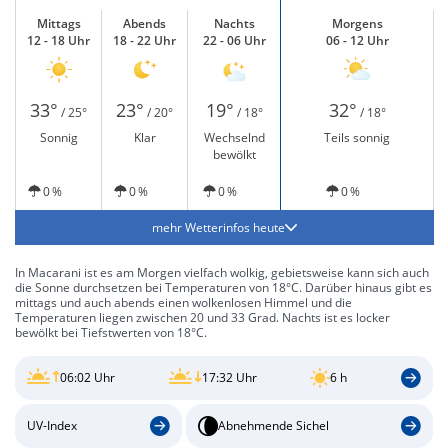
Mittags
Abends
Nachts
Morgens
12 - 18 Uhr
18 - 22 Uhr
22 - 06 Uhr
06 - 12 Uhr
33°
23°
19°
32°
/ 25°
/ 20°
/ 18°
/ 18°
Sonnig
Klar
Wechselnd
Teils sonnig
bewölkt
0 %
0 %
0 %
0 %
mehr Wetterinfos heute
In Macarani ist es am Morgen vielfach wolkig, gebietsweise kann sich auch
die Sonne durchsetzen bei Temperaturen von 18°C. Darüber hinaus gibt es
mittags und auch abends einen wolkenlosen Himmel und die
Temperaturen liegen zwischen 20 und 33 Grad. Nachts ist es locker
bewölkt bei Tiefstwerten von 18°C.
06:02 Uhr
17:32 Uhr
6 h
UV-Index
Abnehmende Sichel