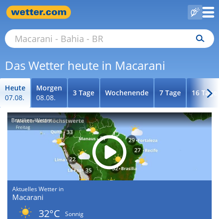
Das Wetter heute in Macarani
Heute
Morgen
3 Tage
Wochenende
7 Tage
16 Tage
07.08.
08.08.
Brasilien-Wetter
Aktuelles Wetter in
Macarani
32°C
Sonnig