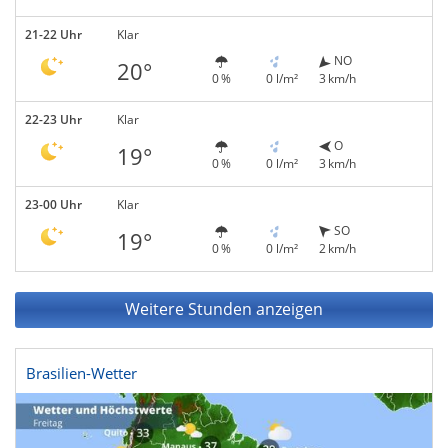
21-22 Uhr
Klar
NO
20°
0 %
0 l/m²
3 km/h
22-23 Uhr
Klar
O
19°
0 %
0 l/m²
3 km/h
23-00 Uhr
Klar
SO
19°
0 %
0 l/m²
2 km/h
Weitere Stunden anzeigen
Brasilien-Wetter