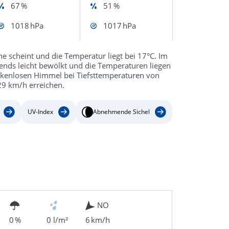
67 %
51 %
1018 hPa
1017 hPa
e scheint und die Temperatur liegt bei 17°C. Im
bends leicht bewölkt und die Temperaturen liegen
olkenlosen Himmel bei Tiefsttemperaturen von
9 km/h erreichen.
UV-Index
Abnehmende Sichel
NO
0 %
0 l/m²
6 km/h