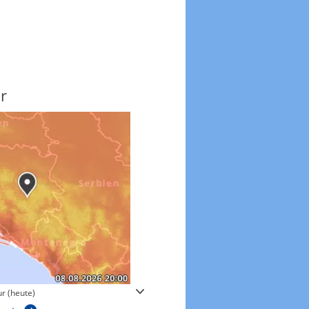
r
Windgeschwindigkeite
r (heute)
Windgeschwindigkeiten in 3h