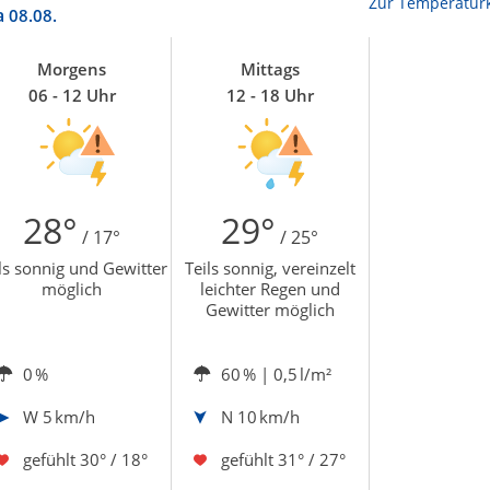
Zur Temperaturk
a
08.08.
Morgens
Mittags
06 - 12 Uhr
12 - 18 Uhr
28°
29°
/ 17°
/ 25°
ls sonnig und Gewitter
Teils sonnig, vereinzelt
möglich
leichter Regen und
Gewitter möglich
0 %
60 %
| 0,5 l/m²
W
5 km/h
N
10 km/h
gefühlt
30° / 18°
gefühlt
31° / 27°