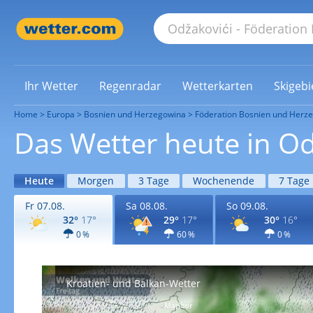
Ihr Wetter
Regenradar
Wetterkarten
Skigebi
Home
Europa
Bosnien und Herzegowina
Föderation Bosnien und Herz
Das Wetter heute in Od
Heute
Morgen
3 Tage
Wochenende
7 Tage
Fr 07.08.
Sa 08.08.
So 09.08.
32°
17°
29°
17°
30°
16°
0 %
60 %
0 %
Kroatien- und Balkan-Wetter