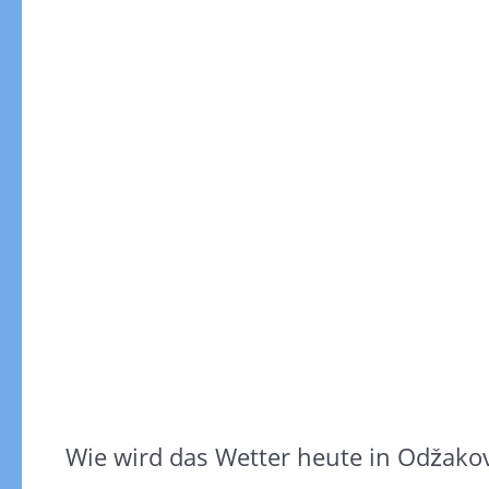
Gewitterrisiko
Wie wird das Wetter heute in Odžakov
Gewitterrisiko in 3h