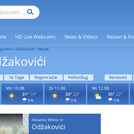
ete
HD Live Webcams
News & Videos
Reisen & Fre
egowina
Odžakovići
Heute
žakovići
16 Tage
Regenradar
Pollenflug
Reisezeit
Mo 10.08.
Di 11.08.
Mi 12.08.
31°
14°
33°
20°
35°
22°
0 %
0 %
0 %
Aktuelles Wetter in
Odžakovići