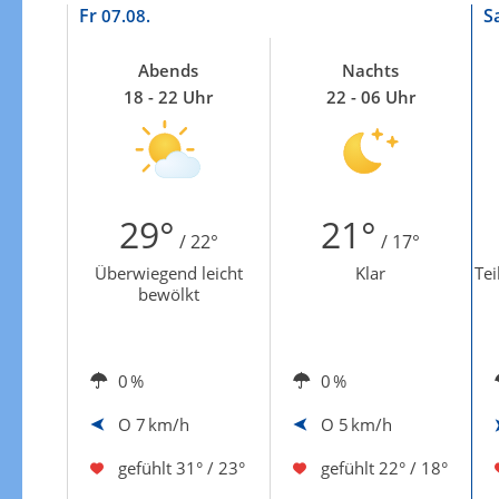
Zur Gewitterrisikokarte
Fr
S
07.08.
Abends
Nachts
18 - 22 Uhr
22 - 06 Uhr
29°
21°
/ 22°
/ 17°
Überwiegend leicht
Klar
Tei
bewölkt
0 %
0 %
O
7 km/h
O
5 km/h
gefühlt
31° / 23°
gefühlt
22° / 18°