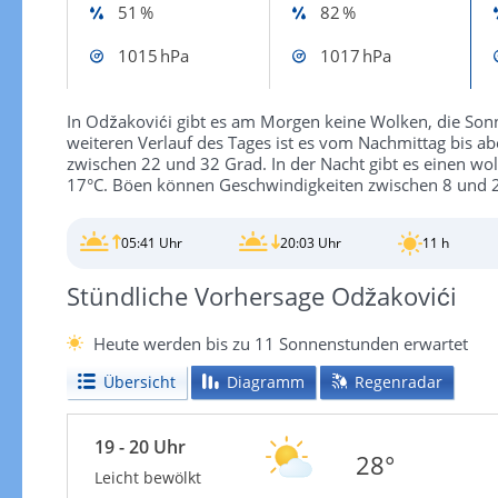
51 %
82 %
1015 hPa
1017 hPa
In Odžakovići gibt es am Morgen keine Wolken, die Sonn
weiteren Verlauf des Tages ist es vom Nachmittag bis a
zwischen 22 und 32 Grad. In der Nacht gibt es einen w
17°C. Böen können Geschwindigkeiten zwischen 8 und 2
05:41 Uhr
20:03 Uhr
11 h
Stündliche Vorhersage Odžakovići
Heute werden bis zu 11 Sonnenstunden erwartet
Übersicht
Diagramm
Regenradar
19 - 20 Uhr
28°
Leicht bewölkt