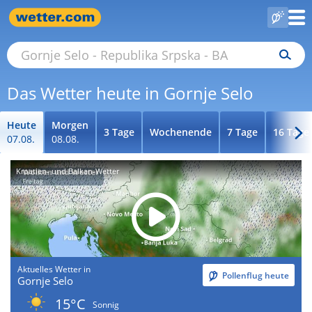
Das Wetter heute in Gornje Selo
Heute
Morgen
3 Tage
Wochenende
7 Tage
16 Tage
07.08.
08.08.
Kroatien- und Balkan-Wetter
Aktuelles Wetter in
Pollenflug heute
Gornje Selo
15°C
Sonnig