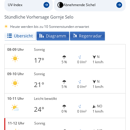
UV-Index
Abnehmende Sichel
Stündliche Vorhersage Gornje Selo
Heute werden bis zu 10 Sonnenstunden erwartet
Übersicht
Diagramm
Regenradar
08-09 Uhr
Sonnig
N
17°
5 %
0 l/m²
1 km/h
09-10 Uhr
Sonnig
N
21°
5 %
0 l/m²
1 km/h
10-11 Uhr
Leicht bewölkt
NO
24°
0 %
0 l/m²
1 km/h
11-12 Uhr
Sonnig