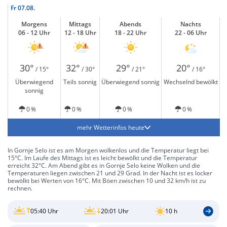
Fr
07.08.
Morgens
Mittags
Abends
Nachts
06 - 12 Uhr
12 - 18 Uhr
18 - 22 Uhr
22 - 06 Uhr
30°
32°
29°
20°
/ 15°
/ 30°
/ 21°
/ 16°
Überwiegend
Teils sonnig
Überwiegend sonnig
Wechselnd bewölkt
sonnig
0 %
0 %
0 %
0 %
mehr Wetterinfos heute
In Gornje Selo ist es am Morgen wolkenlos und die Temperatur liegt bei
15°C. Im Laufe des Mittags ist es leicht bewölkt und die Temperatur
erreicht 32°C. Am Abend gibt es in Gornje Selo keine Wolken und die
Temperaturen liegen zwischen 21 und 29 Grad. In der Nacht ist es locker
bewölkt bei Werten von 16°C. Mit Böen zwischen 10 und 32 km/h ist zu
rechnen.
05:40 Uhr
20:01 Uhr
10 h