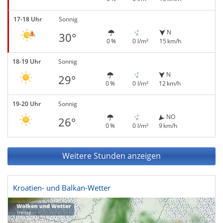
17-18 Uhr
Sonnig
N
30°
0 %
0 l/m²
15 km/h
18-19 Uhr
Sonnig
N
29°
0 %
0 l/m²
12 km/h
19-20 Uhr
Sonnig
NO
26°
0 %
0 l/m²
9 km/h
Weitere Stunden anzeigen
Kroatien- und Balkan-Wetter