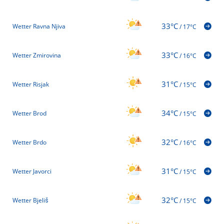
33°C
Wetter Ravna Njiva
/
17°C
33°C
Wetter Zmirovina
/
16°C
31°C
Wetter Risjak
/
15°C
34°C
Wetter Brod
/
15°C
32°C
Wetter Brdo
/
16°C
31°C
Wetter Javorci
/
15°C
32°C
Wetter Bjeliš
/
15°C