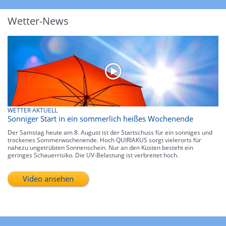
Wetter-News
WETTER AKTUELL
Sonniger Start in ein sommerlich heißes Wochenende
Der Samstag heute am 8. August ist der Startschuss für ein sonniges und
trockenes Sommerwochenende. Hoch QUIRIAKUS sorgt vielerorts für
nahezu ungetrübten Sonnenschein. Nur an den Küsten besteht ein
geringes Schauerrisiko. Die UV-Belastung ist verbreitet hoch.
Video ansehen