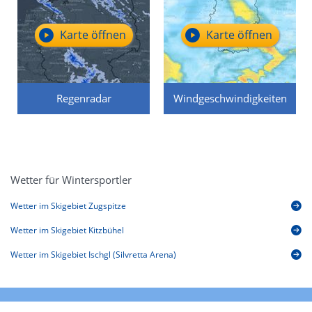
Karte öffnen
Karte öffnen
Regenradar
Windgeschwindigkeiten
Wetter für Wintersportler
Wetter im Skigebiet Zugspitze
Wetter im Skigebiet Kitzbühel
Wetter im Skigebiet Ischgl (Silvretta Arena)