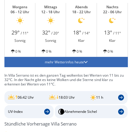
Morgens
Mittags
Abends
Nachts
06 - 12 Uhr
12 - 18 Uhr
18 - 22 Uhr
22 - 06 Uhr
29°
32°
18°
13°
/ 11°
/ 20°
/ 14°
/ 11°
Sonnig
Sonnig
Klar
Klar
0 %
0 %
0 %
0 %
mehr Wetterinfos heute
In Villa Serrano ist es den ganzen Tag wolkenlos bei Werten von 11 bis zu
32°C. In der Nacht gibt es keine Wolken und die Sterne sind klar zu
erkennen bei Werten von 11°C.
06:42 Uhr
18:03 Uhr
11 h
UV-Index
Abnehmende Sichel
Stündliche Vorhersage Villa Serrano