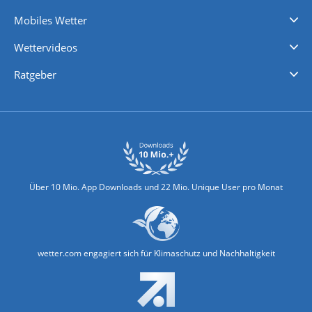
Regenradar
Windgeschwindigkeiten
Temperatur
Sonnenschein
Wassertemperatur
Mobiles Wetter
iPhone Wetter
iPad Wetter
Android Wetter
Wettervideos
Nachrichten
Deutschlandwetter
Schweizwetter
Österreichwetter
Regionalwetter
Wetter in Europa
Wetter Weltweit
Wetterlexikon
Promi-News
Ratgeber
Biowetter
Glätteindex
Reiseziel Finder
Erkältungswetter
Klima & Umwelt
Über 10 Mio. App Downloads und 22 Mio. Unique User pro Monat
wetter.com engagiert sich für Klimaschutz und Nachhaltigkeit