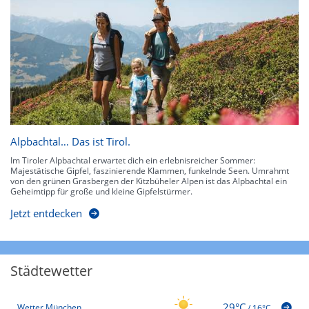
Alpbachtal… Das ist Tirol.
Im Tiroler Alpbachtal erwartet dich ein erlebnisreicher Sommer:
Majestätische Gipfel, faszinierende Klammen, funkelnde Seen. Umrahmt
von den grünen Grasbergen der Kitzbüheler Alpen ist das Alpbachtal ein
Geheimtipp für große und kleine Gipfelstürmer.
Jetzt entdecken
Städtewetter
29°C
Wetter München
/
16°C