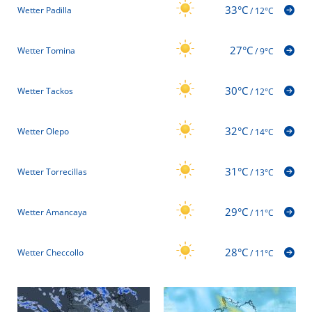
33°C
Wetter Padilla
/
12°C
27°C
Wetter Tomina
/
9°C
30°C
Wetter Tackos
/
12°C
32°C
Wetter Olepo
/
14°C
31°C
Wetter Torrecillas
/
13°C
29°C
Wetter Amancaya
/
11°C
28°C
Wetter Checcollo
/
11°C