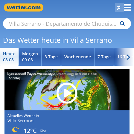
Das Wetter heute in Villa Serrano
Heute
Morgen
3 Tage
Wochenende
7 Tage
16 Tage
08.08.
09.08.
Jetstream - 5-Tages-Vorhersage
Aktuelles Wetter in
Villa Serrano
12°C
Klar