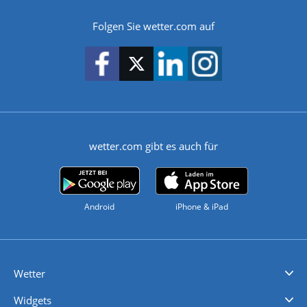
Folgen Sie wetter.com auf
wetter.com gibt es auch für
Android
iPhone & iPad
Wetter
Videovorhersagen
Kolumnen
Unwetterwarnungen
wetter.com Deutschland
wetter.com Schweiz
wetter.com Österreich
Werben
Homepage Widget
Wetter API
Wetter- und Geodaten - meteonomiqs.com
tiempo.es
meteos24.fr
ilmeteo24.it
pogoda24.pl
weather24.co.uk
Widgets