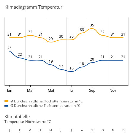
Klimadiagramm Temperatur
35
33
32
32
31
31
31
31
31
30
30
29
25
22
21
21
21
21
21
20
19
18
17
16
Jan
Mar
Mai
Jul
Sep
Nov
Ø Durchschnittliche Höchsttemperatur in °C
Ø Durchschnittliche Tiefsttemperatur in °C
Klimatabelle
Temperatur Höchstwerte °C
J
F
M
A
M
J
J
A
S
O
N
D