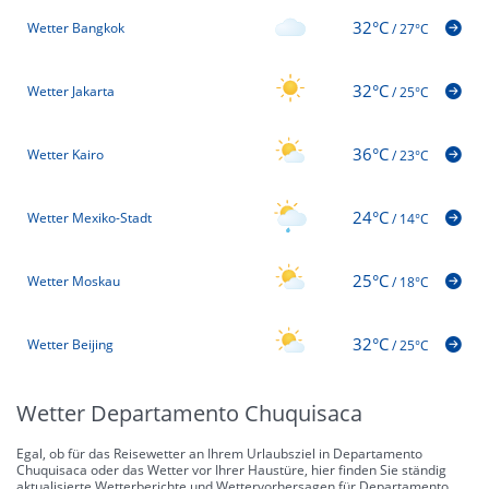
32°C
Wetter Bangkok
/
27°C
32°C
Wetter Jakarta
/
25°C
36°C
Wetter Kairo
/
23°C
24°C
Wetter Mexiko-Stadt
/
14°C
25°C
Wetter Moskau
/
18°C
32°C
Wetter Beijing
/
25°C
Wetter Departamento Chuquisaca
Egal, ob für das Reisewetter an Ihrem Urlaubsziel in Departamento
Chuquisaca oder das Wetter vor Ihrer Haustüre, hier finden Sie ständig
aktualisierte Wetterberichte und Wettervorhersagen für Departamento