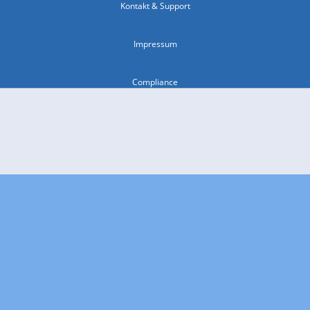
Kontakt & Support
Impressum
Compliance
Barrierefreiheit
Nutzungsbedingungen
© 2026 wetter.com Group GmbH - alle Rechte vorbehalten