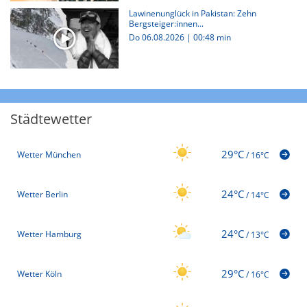
Lawinenunglück in Pakistan: Zehn
Bergsteiger:innen...
Do 06.08.2026
|
00:48 min
Städtewetter
29°C
Wetter München
/
16°C
24°C
Wetter Berlin
/
14°C
24°C
Wetter Hamburg
/
13°C
29°C
Wetter Köln
/
16°C