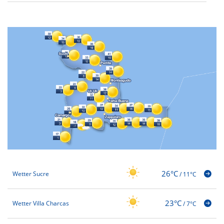
26°C
Wetter Sucre
/
11°C
23°C
Wetter Villa Charcas
/
7°C