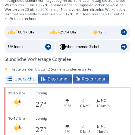
In Cognelée scheint von Tagesbeginn bis zum Nachmittag die Sonne bei
Werten von 11 bis zu 27°C. Abends ist es in Cognelée locker bewölkt bei
Werten von 20 bis zu 26°C. In der Nacht verdecken einzelne Wolken den
Himmel bei Tiefsttemperaturen von 12°C. Mit Böen zwischen 11 und 23
km/h ist zu rechnen.
06:17 Uhr
21:14 Uhr
12 h
UV-Index
Abnehmende Sichel
Stündliche Vorhersage Cognelée
Heute werden bis zu 12 Sonnenstunden erwartet
Übersicht
Diagramm
Regenradar
15-16 Uhr
Sonnig
NO
27°
30 %
0 l/m²
10 km/h
16-17 Uhr
Sonnig
NO
27°
5 %
0 l/m²
9 km/h