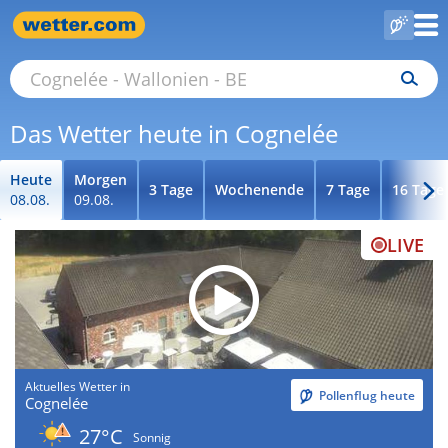
Das Wetter heute in Cognelée
Heute
Morgen
3 Tage
Wochenende
7 Tage
16 Tage
08.08.
09.08.
LIVE
Aktuelles Wetter in
Pollenflug heute
Cognelée
27°C
Sonnig