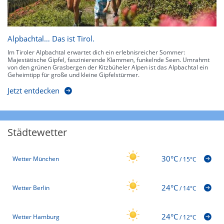
Alpbachtal… Das ist Tirol.
Im Tiroler Alpbachtal erwartet dich ein erlebnisreicher Sommer:
Majestätische Gipfel, faszinierende Klammen, funkelnde Seen. Umrahmt
von den grünen Grasbergen der Kitzbüheler Alpen ist das Alpbachtal ein
Geheimtipp für große und kleine Gipfelstürmer.
Jetzt entdecken
Städtewetter
30°C
Wetter München
/
15°C
24°C
Wetter Berlin
/
14°C
24°C
Wetter Hamburg
/
12°C