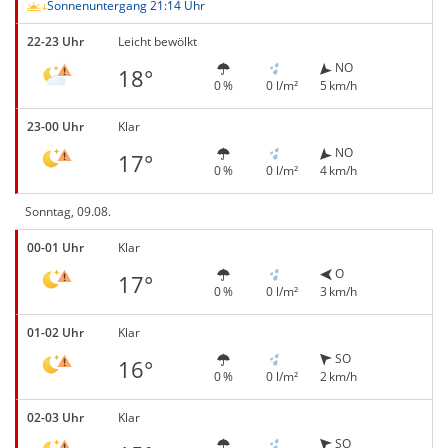
Sonnenuntergang 21:14 Uhr
22-23 Uhr
Leicht bewölkt
NO
18°
0 %
0 l/m²
5 km/h
23-00 Uhr
Klar
NO
17°
0 %
0 l/m²
4 km/h
Sonntag, 09.08.
00-01 Uhr
Klar
O
17°
0 %
0 l/m²
3 km/h
01-02 Uhr
Klar
SO
16°
0 %
0 l/m²
2 km/h
02-03 Uhr
Klar
SO