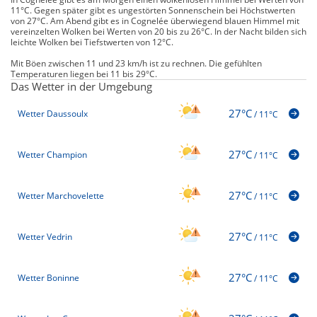
11°C. Gegen später gibt es ungestörten Sonnenschein bei Höchstwerten
von 27°C. Am Abend gibt es in Cognelée überwiegend blauen Himmel mit
vereinzelten Wolken bei Werten von 20 bis zu 26°C. In der Nacht bilden sich
leichte Wolken bei Tiefstwerten von 12°C.
Mit Böen zwischen 11 und 23 km/h ist zu rechnen. Die gefühlten
Temperaturen liegen bei 11 bis 29°C.
Das Wetter in der Umgebung
27°C
Wetter Daussoulx
/
11°C
27°C
Wetter Champion
/
11°C
27°C
Wetter Marchovelette
/
11°C
27°C
Wetter Vedrin
/
11°C
27°C
Wetter Boninne
/
11°C