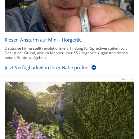
Riesen-Ansturm auf Mini - Hörgerät.
Deutsche Firma stellt revolutionäre Erfindung für Sprachverstehen vor.
Das ist der Grund, warum Männer über 55 Hörgeräte zugunsten dieses
neuen Geräts aufgeben.
Jetzt Verfügbarkeit in Ihrer Nähe prüfen
ANZEIGE