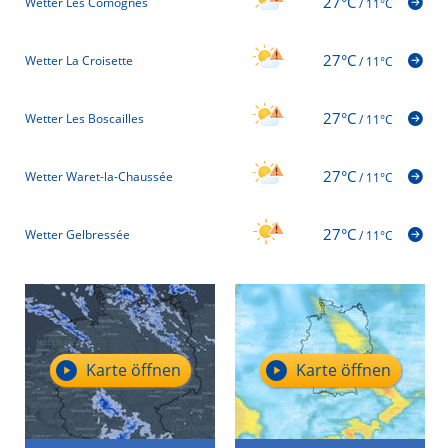
27°C
Wetter Les Comognes
/
11°C
27°C
Wetter La Croisette
/
11°C
27°C
Wetter Les Boscailles
/
11°C
27°C
Wetter Waret-la-Chaussée
/
11°C
27°C
Wetter Gelbressée
/
11°C
Karte öffnen
Karte öffnen