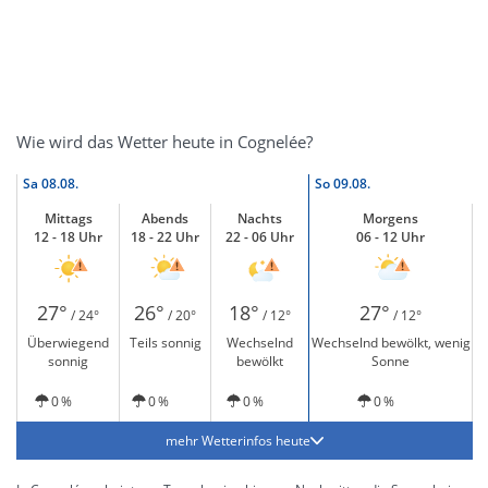
Wie wird das Wetter heute in Cognelée?
Sa
08.08.
So
09.08.
Mittags
Abends
Nachts
Morgens
12 - 18 Uhr
18 - 22 Uhr
22 - 06 Uhr
06 - 12 Uhr
27°
26°
18°
27°
/ 24°
/ 20°
/ 12°
/ 12°
Überwiegend
Teils sonnig
Wechselnd
Wechselnd bewölkt, wenig
sonnig
bewölkt
Sonne
0 %
0 %
0 %
0 %
mehr Wetterinfos heute