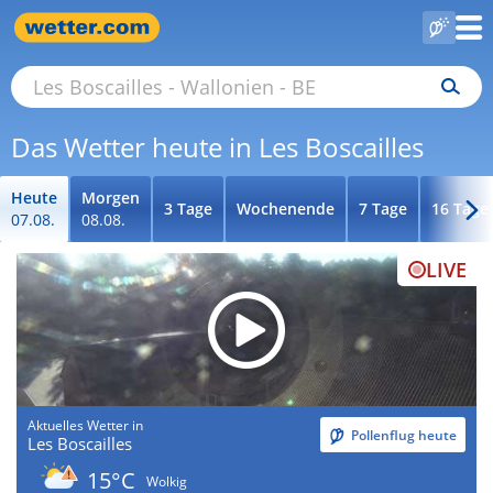
Das Wetter heute in Les Boscailles
Heute
Morgen
3 Tage
Wochenende
7 Tage
16 Tage
07.08.
08.08.
LIVE
Aktuelles Wetter in
Pollenflug heute
Les Boscailles
15°C
Wolkig