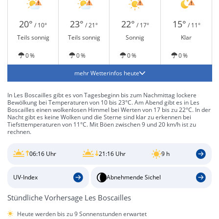
20°
23°
22°
15°
/ 10°
/ 21°
/ 17°
/ 11°
Teils sonnig
Teils sonnig
Sonnig
Klar
0 %
0 %
0 %
0 %
mehr Wetterinfos heute
In Les Boscailles gibt es von Tagesbeginn bis zum Nachmittag lockere
Bewölkung bei Temperaturen von 10 bis 23°C. Am Abend gibt es in Les
Boscailles einen wolkenlosen Himmel bei Werten von 17 bis zu 22°C. In der
Nacht gibt es keine Wolken und die Sterne sind klar zu erkennen bei
Tiefsttemperaturen von 11°C. Mit Böen zwischen 9 und 20 km/h ist zu
rechnen.
06:16 Uhr
21:16 Uhr
9 h
UV-Index
Abnehmende Sichel
Stündliche Vorhersage Les Boscailles
Heute werden bis zu 9 Sonnenstunden erwartet