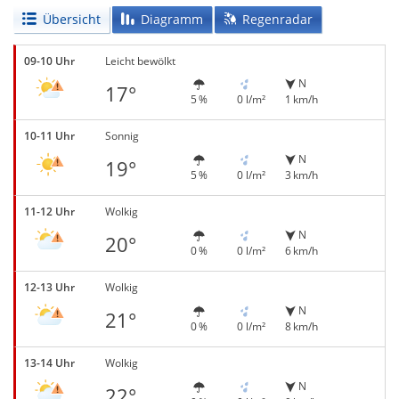
Übersicht
Diagramm
Regenradar
09-10 Uhr
Leicht bewölkt
N
17°
5 %
0 l/m²
1 km/h
10-11 Uhr
Sonnig
N
19°
5 %
0 l/m²
3 km/h
11-12 Uhr
Wolkig
N
20°
0 %
0 l/m²
6 km/h
12-13 Uhr
Wolkig
N
21°
0 %
0 l/m²
8 km/h
13-14 Uhr
Wolkig
N
22°