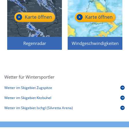
Karte öffnen
Karte öffnen
Regenradar
Windgeschwindigkeiten
Wetter für Wintersportler
Wetter im Skigebiet Zugspitze
Wetter im Skigebiet Kitzbühel
Wetter im Skigebiet Ischgl (Silvretta Arena)