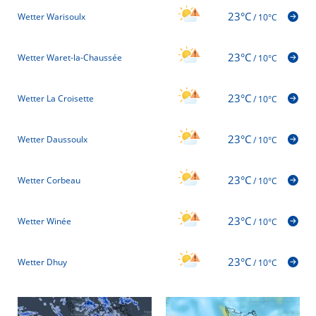
23°C
Wetter Warisoulx
/
10°C
23°C
Wetter Waret-la-Chaussée
/
10°C
23°C
Wetter La Croisette
/
10°C
23°C
Wetter Daussoulx
/
10°C
23°C
Wetter Corbeau
/
10°C
23°C
Wetter Winée
/
10°C
23°C
Wetter Dhuy
/
10°C