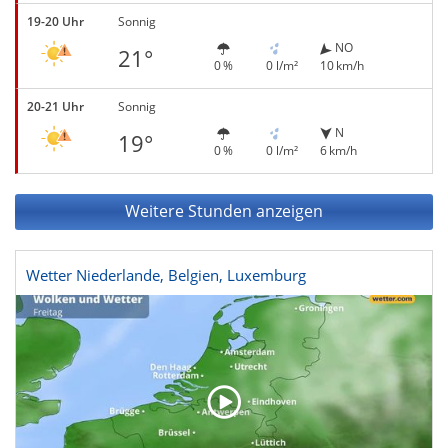
19-20 Uhr
Sonnig
NO
21°
0 %
0 l/m²
10 km/h
20-21 Uhr
Sonnig
N
19°
0 %
0 l/m²
6 km/h
Weitere Stunden anzeigen
Wetter Niederlande, Belgien, Luxemburg