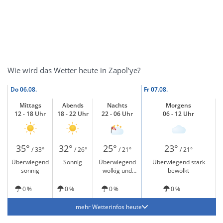
Wie wird das Wetter heute in Zapol’ye?
Do
06.08.
Fr
07.08.
Mittags
Abends
Nachts
Morgens
12 - 18 Uhr
18 - 22 Uhr
22 - 06 Uhr
06 - 12 Uhr
35°
32°
25°
23°
/ 33°
/ 26°
/ 21°
/ 21°
Überwiegend
Sonnig
Überwiegend
Überwiegend stark
sonnig
wolkig und
bewölkt
windig
0 %
0 %
0 %
0 %
mehr Wetterinfos heute