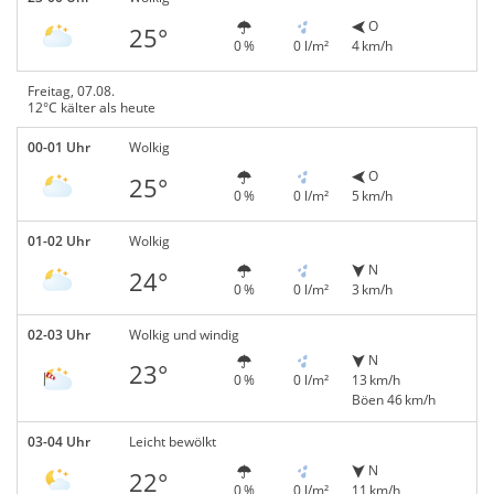
O
25°
0 %
0 l/m²
4 km/h
Freitag, 07.08.
12°C kälter als heute
00-01 Uhr
Wolkig
O
25°
0 %
0 l/m²
5 km/h
01-02 Uhr
Wolkig
N
24°
0 %
0 l/m²
3 km/h
02-03 Uhr
Wolkig und windig
N
23°
0 %
0 l/m²
13 km/h
Böen 46 km/h
03-04 Uhr
Leicht bewölkt
N
22°
0 %
0 l/m²
11 km/h