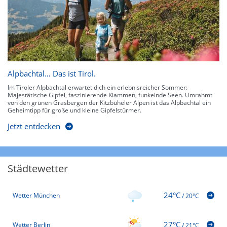
Alpbachtal… Das ist Tirol.
Im Tiroler Alpbachtal erwartet dich ein erlebnisreicher Sommer:
Majestätische Gipfel, faszinierende Klammen, funkelnde Seen. Umrahmt
von den grünen Grasbergen der Kitzbüheler Alpen ist das Alpbachtal ein
Geheimtipp für große und kleine Gipfelstürmer.
Jetzt entdecken
Städtewetter
24°C
Wetter München
/
20°C
27°C
Wetter Berlin
/
21°C