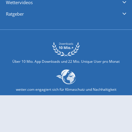
Wettervideos
Nachrichten
Deutschlandwetter
Schweizwetter
Österreichwetter
Regionalwetter
Wetter in Europa
Wetter Weltweit
Wetterlexikon
Promi-News
Ratgeber
Biowetter
Glätteindex
Reiseziel Finder
Erkältungswetter
Klima & Umwelt
Über 10 Mio. App Downloads und 22 Mio. Unique User pro Monat
wetter.com engagiert sich für Klimaschutz und Nachhaltigkeit
Bekannt aus Funk und Fernsehen: Pro7, Sat1, Kabel 1, SWR, ...