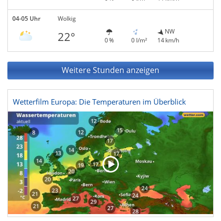
04-05 Uhr
Wolkig
NW
22°
0 %
0 l/m²
14 km/h
Weitere Stunden anzeigen
Wetterfilm Europa: Die Temperaturen im Überblick