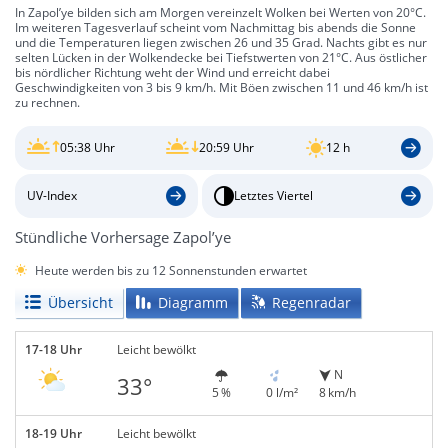
In Zapol’ye bilden sich am Morgen vereinzelt Wolken bei Werten von 20°C.
Im weiteren Tagesverlauf scheint vom Nachmittag bis abends die Sonne
und die Temperaturen liegen zwischen 26 und 35 Grad. Nachts gibt es nur
selten Lücken in der Wolkendecke bei Tiefstwerten von 21°C. Aus östlicher
bis nördlicher Richtung weht der Wind und erreicht dabei
Geschwindigkeiten von 3 bis 9 km/h. Mit Böen zwischen 11 und 46 km/h ist
zu rechnen.
05:38 Uhr
20:59 Uhr
12 h
UV-Index
Letztes Viertel
Stündliche Vorhersage Zapol’ye
Heute werden bis zu 12 Sonnenstunden erwartet
Übersicht
Diagramm
Regenradar
17-18 Uhr
Leicht bewölkt
N
33°
5 %
0 l/m²
8 km/h
18-19 Uhr
Leicht bewölkt