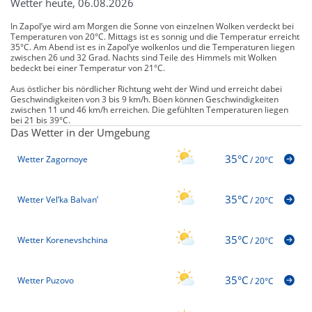
Wetter heute, 06.08.2026
In Zapol’ye wird am Morgen die Sonne von einzelnen Wolken verdeckt bei
Temperaturen von 20°C. Mittags ist es sonnig und die Temperatur erreicht
35°C. Am Abend ist es in Zapol’ye wolkenlos und die Temperaturen liegen
zwischen 26 und 32 Grad. Nachts sind Teile des Himmels mit Wolken
bedeckt bei einer Temperatur von 21°C.
Aus östlicher bis nördlicher Richtung weht der Wind und erreicht dabei
Geschwindigkeiten von 3 bis 9 km/h. Böen können Geschwindigkeiten
zwischen 11 und 46 km/h erreichen. Die gefühlten Temperaturen liegen
bei 21 bis 39°C.
Das Wetter in der Umgebung
35°C
Wetter Zagornoye
/
20°C
35°C
Wetter Vel’ka Balvan’
/
20°C
35°C
Wetter Korenevshchina
/
20°C
35°C
Wetter Puzovo
/
20°C