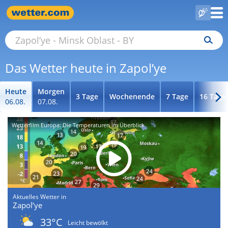
Das Wetter heute in Zapol’ye
Heute
Morgen
3 Tage
Wochenende
7 Tage
16 Tage
06.08.
07.08.
Wetterfilm Europa: Die Temperaturen im Überblick
Aktuelles Wetter in
Zapol’ye
33°C
Leicht bewölkt