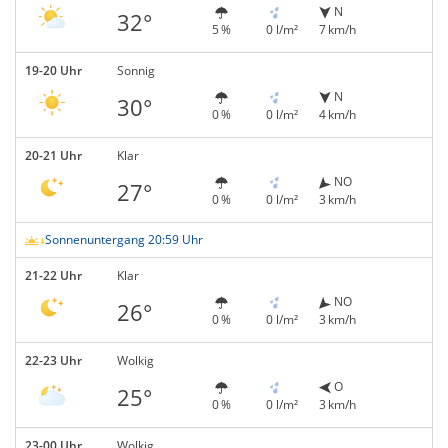
N
32°
5 %
0 l/m²
7 km/h
19-20 Uhr
Sonnig
N
30°
0 %
0 l/m²
4 km/h
20-21 Uhr
Klar
NO
27°
0 %
0 l/m²
3 km/h
Sonnenuntergang 20:59 Uhr
21-22 Uhr
Klar
NO
26°
0 %
0 l/m²
3 km/h
22-23 Uhr
Wolkig
O
25°
0 %
0 l/m²
3 km/h
23-00 Uhr
Wolkig