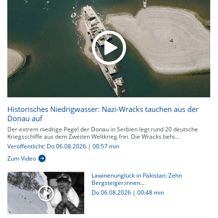
Historisches Niedrigwasser: Nazi-Wracks tauchen aus der
Donau auf
Der extrem niedrige Pegel der Donau in Serbien legt rund 20 deutsche
Kriegsschiffe aus dem Zweiten Weltkrieg frei. Die Wracks behi...
Veröffentlicht: Do 06.08.2026 | 00:57 min
Zum Video
Lawinenunglück in Pakistan: Zehn
Bergsteiger:innen...
Do 06.08.2026
|
00:48 min