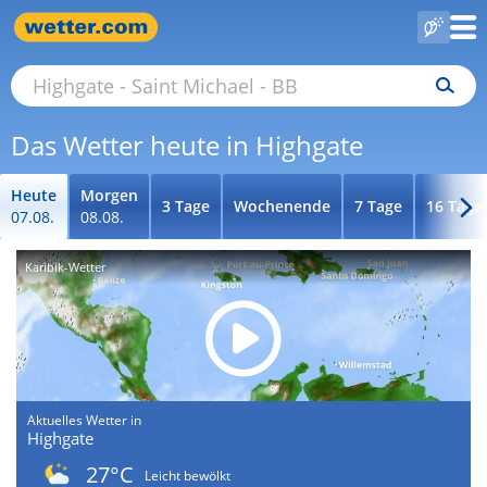
Das Wetter heute in Highgate
Heute
Morgen
3 Tage
Wochenende
7 Tage
16 Tage
07.08.
08.08.
Karibik-Wetter
Aktuelles Wetter in
Highgate
27°C
Leicht bewölkt