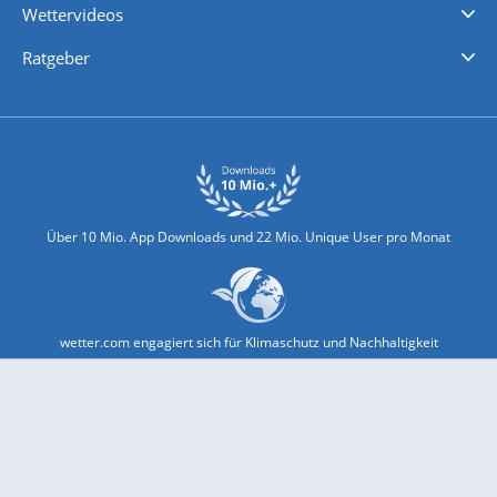
Wettervideos
Nachrichten
Deutschlandwetter
Schweizwetter
Österreichwetter
Regionalwetter
Wetter in Europa
Wetter Weltweit
Wetterlexikon
Promi-News
Ratgeber
Biowetter
Glätteindex
Reiseziel Finder
Erkältungswetter
Klima & Umwelt
Über 10 Mio. App Downloads und 22 Mio. Unique User pro Monat
wetter.com engagiert sich für Klimaschutz und Nachhaltigkeit
Bekannt aus Funk und Fernsehen: Pro7, Sat1, Kabel 1, SWR, ...