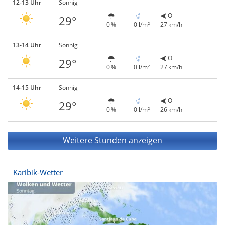
12-13 Uhr
Sonnig
O
29°
0 %
0 l/m²
27 km/h
13-14 Uhr
Sonnig
O
29°
0 %
0 l/m²
27 km/h
14-15 Uhr
Sonnig
O
29°
0 %
0 l/m²
26 km/h
Weitere Stunden anzeigen
Karibik-Wetter