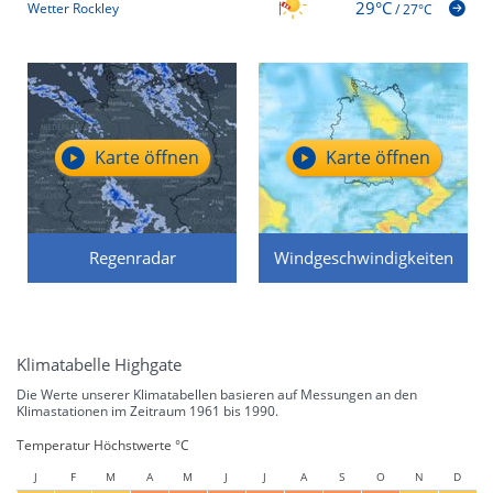
29°C
Wetter Rockley
/
27°C
Karte öffnen
Karte öffnen
Regenradar
Windgeschwindigkeiten
Klimatabelle Highgate
Die Werte unserer Klimatabellen basieren auf Messungen an den
Klimastationen im Zeitraum 1961 bis 1990.
Temperatur Höchstwerte °C
J
F
M
A
M
J
J
A
S
O
N
D