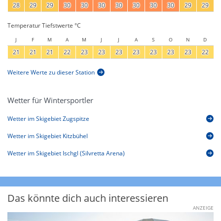
28
29
29
30
30
30
30
30
30
30
29
29
Temperatur Tiefstwerte °C
J
F
M
A
M
J
J
A
S
O
N
D
21
21
21
22
23
23
23
23
23
23
23
22
Weitere Werte zu dieser Station
Wetter für Wintersportler
Wetter im Skigebiet Zugspitze
Wetter im Skigebiet Kitzbühel
Wetter im Skigebiet Ischgl (Silvretta Arena)
Das könnte dich auch interessieren
ANZEIGE