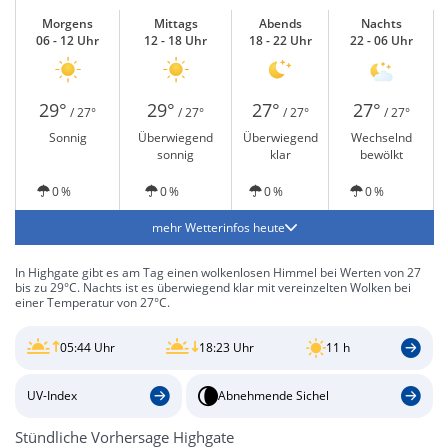
Morgens
Mittags
Abends
Nachts
06 - 12 Uhr
12 - 18 Uhr
18 - 22 Uhr
22 - 06 Uhr
29°
29°
27°
27°
/ 27°
/ 27°
/ 27°
/ 27°
Sonnig
Überwiegend
Überwiegend
Wechselnd
sonnig
klar
bewölkt
0 %
0 %
0 %
0 %
mehr Wetterinfos heute
In Highgate gibt es am Tag einen wolkenlosen Himmel bei Werten von 27
bis zu 29°C. Nachts ist es überwiegend klar mit vereinzelten Wolken bei
einer Temperatur von 27°C.
05:44 Uhr
18:23 Uhr
11 h
UV-Index
Abnehmende Sichel
Stündliche Vorhersage Highgate