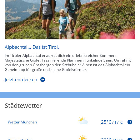
Alpbachtal… Das ist Tirol.
Im Tiroler Alpbachtal erwartet dich ein erlebnisreicher Sommer:
Majestätische Gipfel, faszinierende Klammen, funkelnde Seen. Umrahmt
von den grünen Grasbergen der Kitzbüheler Alpen ist das Alpbachtal ein
Geheimtipp für große und kleine Gipfelstürmer.
Jetzt entdecken
Städtewetter
25°C
Wetter München
/
17°C
22°C