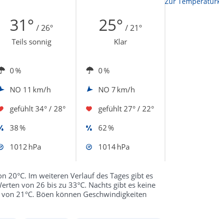
Zur Temperaturk
31°
25°
/ 26°
/ 21°
Teils sonnig
Klar
0 %
0 %
NO
11 km/h
NO
7 km/h
gefühlt
34° / 28°
gefühlt
27° / 22°
38 %
62 %
1012 hPa
1014 hPa
n 20°C. Im weiteren Verlauf des Tages gibt es
rten von 26 bis zu 33°C. Nachts gibt es keine
n von 21°C. Böen können Geschwindigkeiten