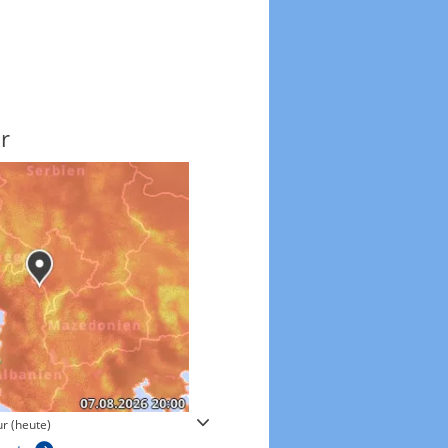
r
Windgeschwindigkeite
r (heute)
Windgeschwindigkeiten in 3h