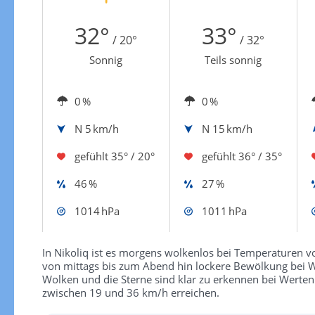
Zur Gewitterrisikokarte
32°
33°
/ 20°
/ 32°
Sonnig
Teils sonnig
0 %
0 %
N
5 km/h
N
15 km/h
gefühlt
35° / 20°
gefühlt
36° / 35°
46 %
27 %
1014 hPa
1011 hPa
In Nikoliq ist es morgens wolkenlos bei Temperaturen vo
von mittags bis zum Abend hin lockere Bewölkung bei We
Wolken und die Sterne sind klar zu erkennen bei Werte
zwischen 19 und 36 km/h erreichen.