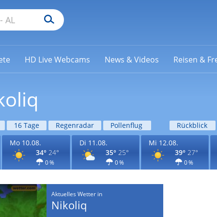
ete
HD Live Webcams
News & Videos
Reisen & Fre
koliq
16 Tage
Regenradar
Pollenflug
Rückblick
Mo 10.08.
Di 11.08.
Mi 12.08.
34°
24°
35°
25°
39°
27°
0 %
0 %
0 %
Aktuelles Wetter in
Nikoliq