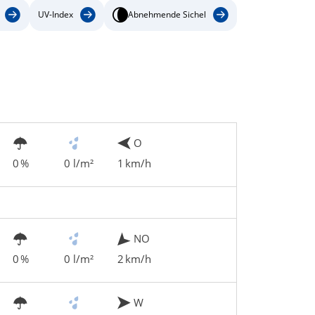
UV-Index
Abnehmende Sichel
O
0 %
0 l/m²
1 km/h
NO
0 %
0 l/m²
2 km/h
W