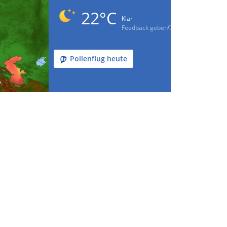
22°C
Klar
Feedback geben
Pollenflug heute