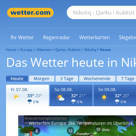
Ihr Wetter
Regenradar
Wetterkarten
Skigebi
Home
Europa
Albanien
Qarku i Kukësit
Nikoliq
Heute
Das Wetter heute in Ni
Heute
Morgen
3 Tage
Wochenende
7 Tage
Fr 07.08.
Sa 08.08.
So 09.08.
33°
20°
32°
21°
32°
20°
0 %
0 %
0 %
Wetterfilm Europa: Die Temperaturen im Überblick