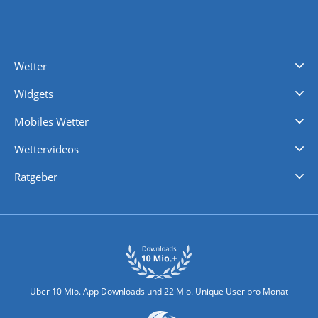
Wetter
Videovorhersagen
Kolumnen
Unwetterwarnungen
wetter.com Deutschland
wetter.com Schweiz
wetter.com Österreich
Werben
Homepage Widget
Wetter API
Wetter- und Geodaten - meteonomiqs.com
tiempo.es
meteos24.fr
ilmeteo24.it
pogoda24.pl
weather24.co.uk
Widgets
Regenradar
Windgeschwindigkeiten
Temperatur
Sonnenschein
Wassertemperatur
Mobiles Wetter
iPhone Wetter
iPad Wetter
Android Wetter
Wettervideos
Nachrichten
Deutschlandwetter
Schweizwetter
Österreichwetter
Regionalwetter
Wetter in Europa
Wetter Weltweit
Wetterlexikon
Promi-News
Ratgeber
Biowetter
Glätteindex
Reiseziel Finder
Erkältungswetter
Klima & Umwelt
Über 10 Mio. App Downloads und 22 Mio. Unique User pro Monat