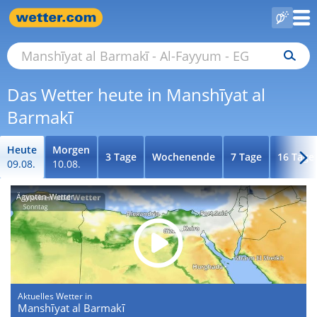
Das Wetter heute in Manshīyat al
Barmakī
Heute
Morgen
3 Tage
Wochenende
7 Tage
16 Tage
09.08.
10.08.
Ägypten-Wetter
Aktuelles Wetter in
Manshīyat al Barmakī