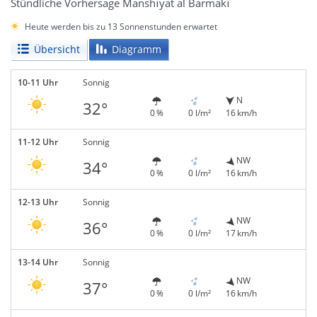
Stündliche Vorhersage Manshīyat al Barmakī
Heute werden bis zu 13 Sonnenstunden erwartet
Übersicht
Diagramm
10-11 Uhr
Sonnig
N
32°
0 %
0 l/m²
16 km/h
11-12 Uhr
Sonnig
NW
34°
0 %
0 l/m²
16 km/h
12-13 Uhr
Sonnig
NW
36°
0 %
0 l/m²
17 km/h
13-14 Uhr
Sonnig
NW
37°
0 %
0 l/m²
16 km/h