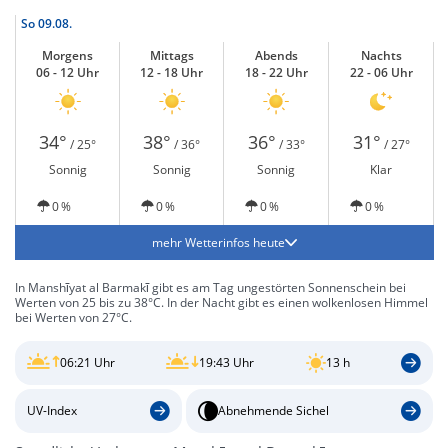
So
09.08.
Morgens
Mittags
Abends
Nachts
06 - 12 Uhr
12 - 18 Uhr
18 - 22 Uhr
22 - 06 Uhr
34°
38°
36°
31°
/ 25°
/ 36°
/ 33°
/ 27°
Sonnig
Sonnig
Sonnig
Klar
0 %
0 %
0 %
0 %
mehr Wetterinfos heute
In Manshīyat al Barmakī gibt es am Tag ungestörten Sonnenschein bei
Werten von 25 bis zu 38°C. In der Nacht gibt es einen wolkenlosen Himmel
bei Werten von 27°C.
06:21 Uhr
19:43 Uhr
13 h
UV-Index
Abnehmende Sichel