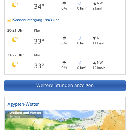
NW
34°
0 %
0 l/m²
9 km/h
Sonnenuntergang 19:43 Uhr
20-21 Uhr
Klar
N
33°
0 %
0 l/m²
11 km/h
21-22 Uhr
Klar
NW
33°
0 %
0 l/m²
12 km/h
Weitere Stunden anzeigen
Ägypten-Wetter