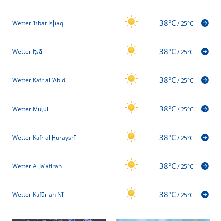
38°C
Wetter ‘Izbat Isḩāq
/
25°C
38°C
Wetter Iţsā
/
25°C
38°C
Wetter Kafr al ‘Ābid
/
25°C
38°C
Wetter Muţūl
/
25°C
38°C
Wetter Kafr al Ḩurayshī
/
25°C
38°C
Wetter Al Ja‘āfirah
/
25°C
38°C
Wetter Kufūr an Nīl
/
25°C