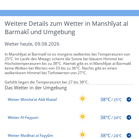
Weitere Details zum Wetter in Manshīyat al
Barmakī und Umgebung
Wetter heute, 09.08.2026
In Manshīyat al Barmakī ist es morgens wolkenlos bei Temperaturen von
25°C. Im Laufe des Mittags scheint die Sonne bei blauem Himmel bei
Höchsttemperaturen bis zu 38°C. Abends gibt es in Manshīyat al Barmakī
keine Wolken bei Werten von 33 bis zu 36°C. Nachts gibt es einen
wolkenlosen Himmel bei Tiefstwerten von 27°C.
Gefühlt liegen die Temperaturen bei 27 bis 38°C.
Das Wetter in der Umgebung
38°C
Wetter Minsha’at Abū Khalaf
/
25°C
38°C
Wetter Al-Fayyum
/
24°C
38°C
Wetter Madīnat al Fayyūm
/
24°C