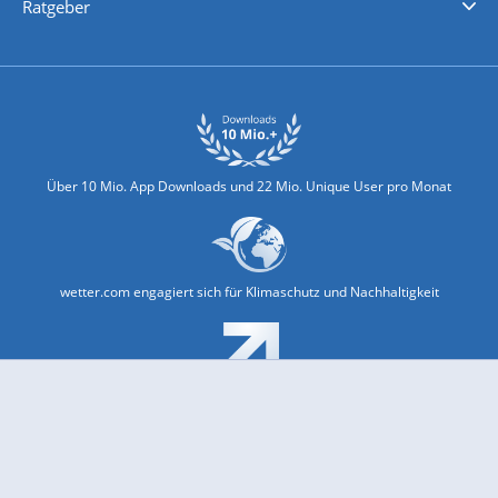
Ratgeber
Biowetter
Glätteindex
Reiseziel Finder
Erkältungswetter
Klima & Umwelt
Über 10 Mio. App Downloads und 22 Mio. Unique User pro Monat
wetter.com engagiert sich für Klimaschutz und Nachhaltigkeit
Bekannt aus Funk und Fernsehen: Pro7, Sat1, Kabel 1, SWR, ...