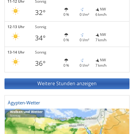
11-12 Uhr
Sonnig
NW
32°
0 %
0 l/m²
6 km/h
12-13 Uhr
Sonnig
NW
34°
0 %
0 l/m²
7 km/h
13-14 Uhr
Sonnig
NW
36°
0 %
0 l/m²
7 km/h
Weitere Stunden anzeigen
Ägypten-Wetter