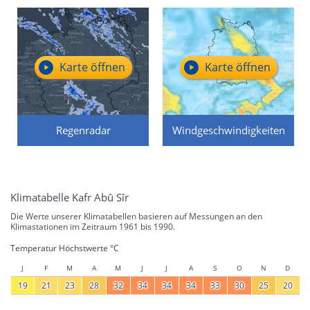
Karte öffnen
Karte öffnen
Regenradar
Windgeschwindigkeiten
Klimatabelle Kafr Abû Sîr
Die Werte unserer Klimatabellen basieren auf Messungen an den
Klimastationen im Zeitraum 1961 bis 1990.
Temperatur Höchstwerte °C
J
F
M
A
M
J
J
A
S
O
N
D
19
21
23
28
32
34
34
34
33
30
25
20