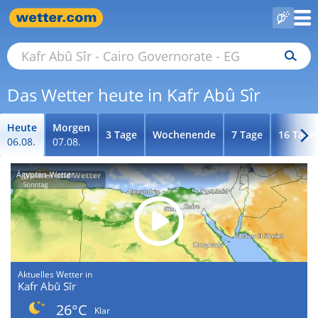
Das Wetter heute in Kafr Abû Sîr
Heute
Morgen
3 Tage
Wochenende
7 Tage
16 Tage
06.08.
07.08.
Ägypten-Wetter
Aktuelles Wetter in
Kafr Abû Sîr
26°C
Klar