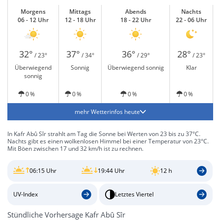
Morgens
Mittags
Abends
Nachts
06 - 12 Uhr
12 - 18 Uhr
18 - 22 Uhr
22 - 06 Uhr
32°
37°
36°
28°
/ 23°
/ 34°
/ 29°
/ 23°
Überwiegend
Sonnig
Überwiegend sonnig
Klar
sonnig
0 %
0 %
0 %
0 %
mehr Wetterinfos heute
In Kafr Abû Sîr strahlt am Tag die Sonne bei Werten von 23 bis zu 37°C.
Nachts gibt es einen wolkenlosen Himmel bei einer Temperatur von 23°C.
Mit Böen zwischen 17 und 32 km/h ist zu rechnen.
06:15 Uhr
19:44 Uhr
12 h
UV-Index
Letztes Viertel
Stündliche Vorhersage Kafr Abû Sîr