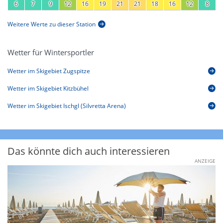
6
7
9
12
16
19
21
21
18
16
12
8
Weitere Werte zu dieser Station
Wetter für Wintersportler
Wetter im Skigebiet Zugspitze
Wetter im Skigebiet Kitzbühel
Wetter im Skigebiet Ischgl (Silvretta Arena)
Das könnte dich auch interessieren
ANZEIGE