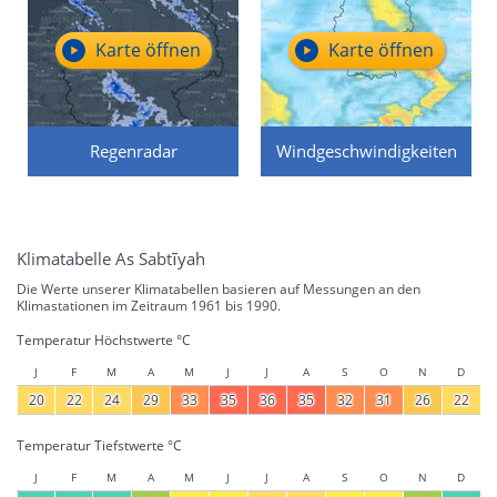
Karte öffnen
Karte öffnen
Regenradar
Windgeschwindigkeiten
Klimatabelle As Sabtīyah
Die Werte unserer Klimatabellen basieren auf Messungen an den
Klimastationen im Zeitraum 1961 bis 1990.
Temperatur Höchstwerte °C
J
F
M
A
M
J
J
A
S
O
N
D
20
22
24
29
33
35
36
35
32
31
26
22
Temperatur Tiefstwerte °C
J
F
M
A
M
J
J
A
S
O
N
D