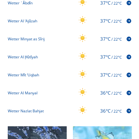
37°C
Wetter `Ābdīn
/
22°C
37°C
Wetter Al ‘Ajūzah
/
22°C
37°C
Wetter Minyat as Sīrij
/
22°C
37°C
Wetter Al Ḩūtīyah
/
22°C
37°C
Wetter Mīt ‘Uqbah
/
22°C
36°C
Wetter Al Manyal
/
22°C
36°C
Wetter Nazlat Bahjat
/
22°C