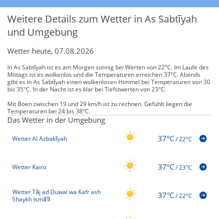
Weitere Details zum Wetter in As Sabtīyah
und Umgebung
Wetter heute, 07.08.2026
In As Sabtīyah ist es am Morgen sonnig bei Werten von 22°C. Im Laufe des
Mittags ist es wolkenlos und die Temperaturen erreichen 37°C. Abends
gibt es in As Sabtīyah einen wolkenlosen Himmel bei Temperaturen von 30
bis 35°C. In der Nacht ist es klar bei Tiefstwerten von 23°C.
Mit Böen zwischen 19 und 29 km/h ist zu rechnen. Gefühlt liegen die
Temperaturen bei 24 bis 38°C.
Das Wetter in der Umgebung
37°C
Wetter Al Azbakīyah
/
22°C
37°C
Wetter Kairo
/
23°C
Wetter Tāj ad Duwal wa Kafr ash
37°C
/
22°C
Shaykh Ismā‘īl