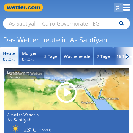
Das Wetter heute in As Sabtīyah
Heute
Morgen
3 Tage
Wochenende
7 Tage
16 Tage
07.08.
08.08.
Ägypten-Wetter
Aktuelles Wetter in
As Sabtīyah
23°C
Sonnig