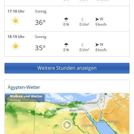
17-18 Uhr
Sonnig
W
36°
0 %
0 l/m²
9 km/h
18-19 Uhr
Sonnig
W
35°
0 %
0 l/m²
8 km/h
Weitere Stunden anzeigen
Ägypten-Wetter