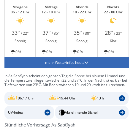
Morgens
Mittags
Abends
Nachts
06 - 12 Uhr
12 - 18 Uhr
18 - 22 Uhr
22 - 06 Uhr
33°
37°
35°
28°
/ 22°
/ 35°
/ 30°
/ 23°
Sonnig
Sonnig
Sonnig
Klar
0 %
0 %
0 %
0 %
mehr Wetterinfos heute
In As Sabtīyah scheint den ganzen Tag die Sonne bei blauem Himmel und
die Temperaturen liegen zwischen 22 und 37°C. In der Nacht ist es klar bei
Tiefstwerten von 23°C. Mit Böen zwischen 19 und 29 km/h ist zu rechnen.
06:17 Uhr
19:44 Uhr
13 h
UV-Index
Abnehmende Sichel
Stündliche Vorhersage As Sabtīyah