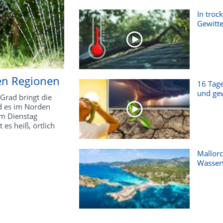
In troc
Gewitter
en Regionen
16 Tage
und gew
Grad bringt die
d es im Norden
am Dienstag
 es heiß, örtlich
Mallorc
Wasser