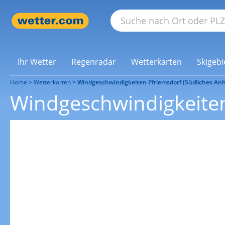
Ihr Wetter
Regenradar
Wetterkarten
Skigebi
Home
Wetterkarten
Windgeschwindigkeiten Pfriemsdorf (Südliches Anh
Windgeschwindigkeiten