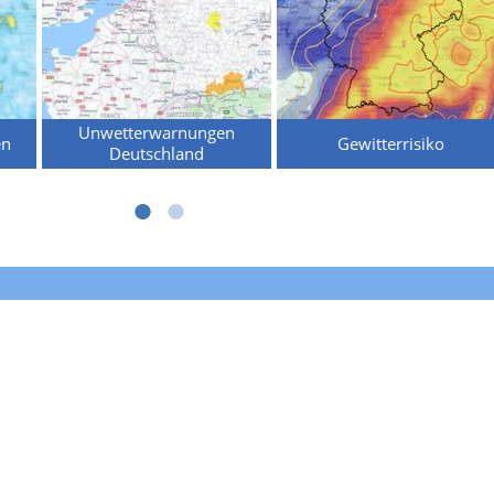
Unwetterwarnungen
en
Gewitterrisiko
Deutschland