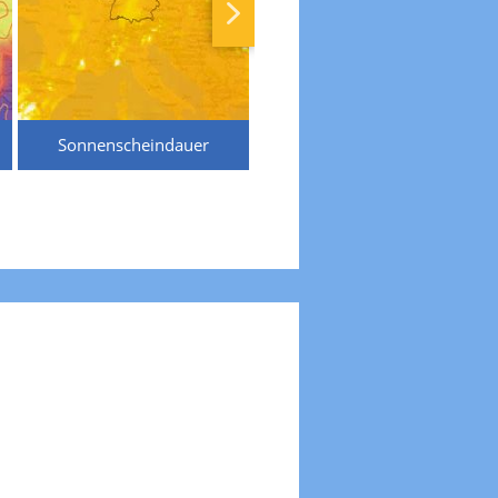
Sonnenscheindauer
Temperaturen