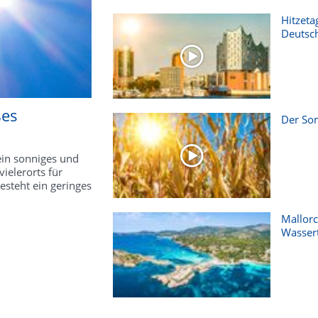
Hitzeta
Deutsc
ßes
Der Som
ein sonniges und
elerorts für
steht ein geringes
Mallorc
Wasser