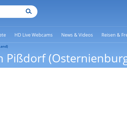
ete
HD Live Webcams
News & Videos
Reisen & Fre
Land)
 Pißdorf (Osternienbur