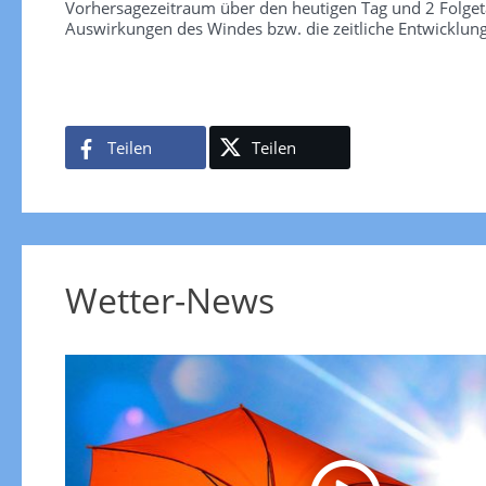
Vorhersagezeitraum über den heutigen Tag und 2 Folgetag
Auswirkungen des Windes bzw. die zeitliche Entwicklun
Teilen
Teilen
Wetter-News