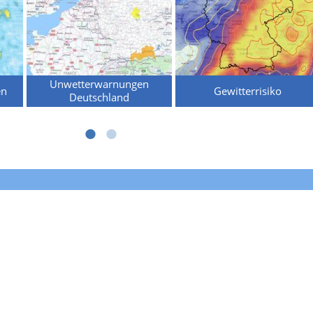
Unwetterwarnungen
en
Gewitterrisiko
Deutschland