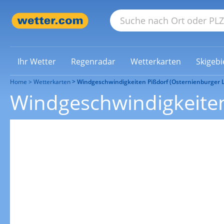
Ihr Wetter
Regenradar
Wetterkarten
Skigebi
Home
Wetterkarten
Windgeschwindigkeiten Pißdorf (Osternienburger 
Windgeschwindigkeiten