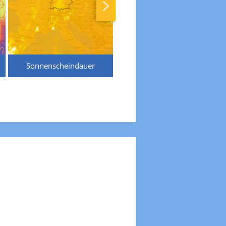
Sonnenscheindauer
Temperaturen