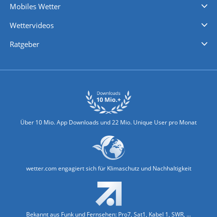
Mobiles Wetter
iPhone Wetter
iPad Wetter
Android Wetter
Wettervideos
Nachrichten
Deutschlandwetter
Schweizwetter
Österreichwetter
Regionalwetter
Wetter in Europa
Wetter Weltweit
Wetterlexikon
Promi-News
Ratgeber
Biowetter
Glätteindex
Reiseziel Finder
Erkältungswetter
Klima & Umwelt
Über 10 Mio. App Downloads und 22 Mio. Unique User pro Monat
wetter.com engagiert sich für Klimaschutz und Nachhaltigkeit
Bekannt aus Funk und Fernsehen: Pro7, Sat1, Kabel 1, SWR, ...