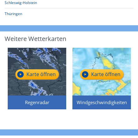
Schleswig-Holstein
Thüringen
Weitere Wetterkarten
Karte öffnen
Karte öffnen
Regenradar
Windgeschwindigkeiten