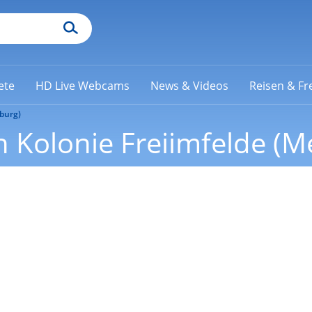
ete
HD Live Webcams
News & Videos
Reisen & Fre
burg)
 Kolonie Freiimfelde (M