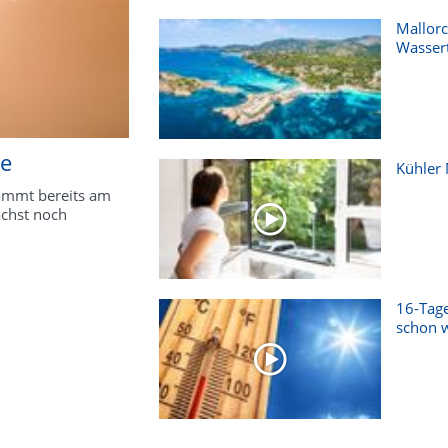
Mallorc
Wasser
le
Kühler
kommt bereits am
ächst noch
16-Tage
schon w