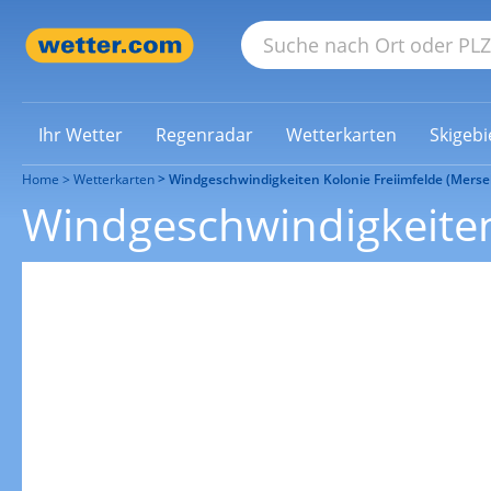
Ihr Wetter
Regenradar
Wetterkarten
Skigebi
Home
Wetterkarten
Windgeschwindigkeiten Kolonie Freiimfelde (Merse
Windgeschwindigkeiten