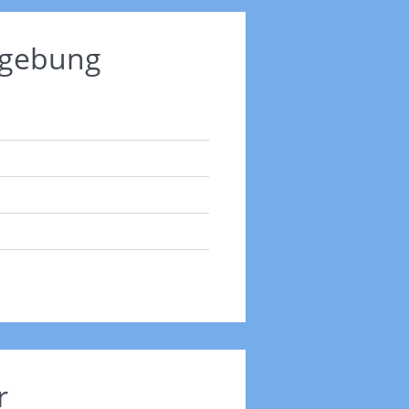
mgebung
r