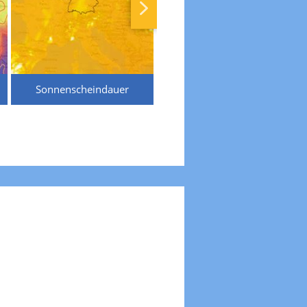
Sonnenscheindauer
Temperaturen