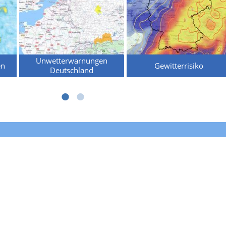
Unwetterwarnungen
en
Gewitterrisiko
Deutschland