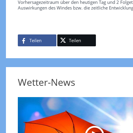
Vorhersagezeitraum über den heutigen Tag und 2 Folgetag
Auswirkungen des Windes bzw. die zeitliche Entwicklun
Teilen
Teilen
Wetter-News