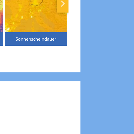
Sonnenscheindauer
Temperaturen