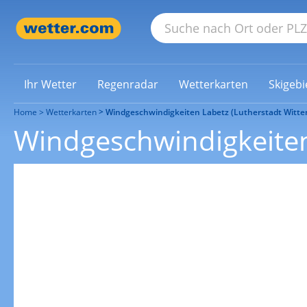
Ihr Wetter
Regenradar
Wetterkarten
Skigebi
Home
Wetterkarten
Windgeschwindigkeiten Labetz (Lutherstadt Witte
Windgeschwindigkeiten