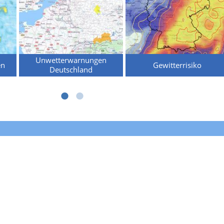
Unwetterwarnungen
en
Gewitterrisiko
Deutschland