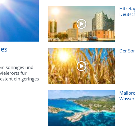
Hitzeta
Deutsc
ßes
Der Som
ein sonniges und
elerorts für
steht ein geringes
Mallorc
Wasser