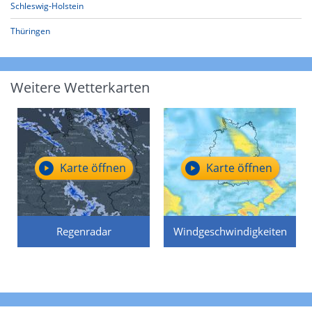
Schleswig-Holstein
Thüringen
Weitere Wetterkarten
Karte öffnen
Karte öffnen
Regenradar
Windgeschwindigkeiten