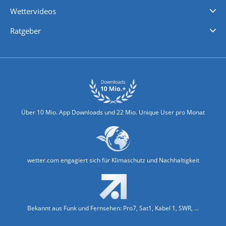
iPhone Wetter
iPad Wetter
Android Wetter
Wettervideos
Nachrichten
Deutschlandwetter
Schweizwetter
Österreichwetter
Regionalwetter
Wetter in Europa
Wetter Weltweit
Wetterlexikon
Promi-News
Ratgeber
Biowetter
Glätteindex
Reiseziel Finder
Erkältungswetter
Klima & Umwelt
Über 10 Mio. App Downloads und 22 Mio. Unique User pro Monat
wetter.com engagiert sich für Klimaschutz und Nachhaltigkeit
Bekannt aus Funk und Fernsehen: Pro7, Sat1, Kabel 1, SWR, ...