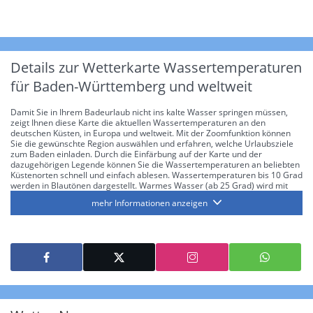
Details zur Wetterkarte
Wassertemperaturen
für Baden-Württemberg und weltweit
Damit Sie in Ihrem Badeurlaub nicht ins kalte Wasser springen müssen,
zeigt Ihnen diese Karte die aktuellen Wassertemperaturen an den
deutschen Küsten, in Europa und weltweit. Mit der Zoomfunktion können
Sie die gewünschte Region auswählen und erfahren, welche Urlaubsziele
zum Baden einladen. Durch die Einfärbung auf der Karte und der
dazugehörigen Legende können Sie die Wassertemperaturen an beliebten
Küstenorten schnell und einfach ablesen. Wassertemperaturen bis 10 Grad
werden in Blautönen dargestellt. Warmes Wasser (ab 25 Grad) wird mit
orangener und roter Farbe gekennzeichnet. Die Wassertemperaturen
mehr Informationen anzeigen
dazwischen werden durch Grüntöne angezeigt. Falls Sie im Sommer einen
Urlaub planen und wissen wollen, wie warm die Nordsee, Ostsee, die Adria
oder das westliche Mittelmeer während Ihrer Reise ist, hilft Ihnen diese
Karte weiter. Das gilt natürlich für weitere beliebige Reiseziele wie
beispielsweise Fernreiseziele am Golf von Mexiko oder am Roten Meer.
Denn mit dieser Karte erfahren Sie, an welchen Küsten weltweit aktuell
badetaugliche Wassertemperaturen herrschen.