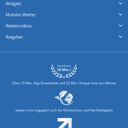
Widgets
Regenradar
Windgeschwindigkeiten
Temperatur
Sonnenschein
Wassertemperatur
Mobiles Wetter
iPhone Wetter
iPad Wetter
Android Wetter
Wettervideos
Nachrichten
Deutschlandwetter
Schweizwetter
Österreichwetter
Regionalwetter
Wetter in Europa
Wetter Weltweit
Wetterlexikon
Promi-News
Ratgeber
Biowetter
Glätteindex
Reiseziel Finder
Erkältungswetter
Klima & Umwelt
Über 10 Mio. App Downloads und 22 Mio. Unique User pro Monat
wetter.com engagiert sich für Klimaschutz und Nachhaltigkeit