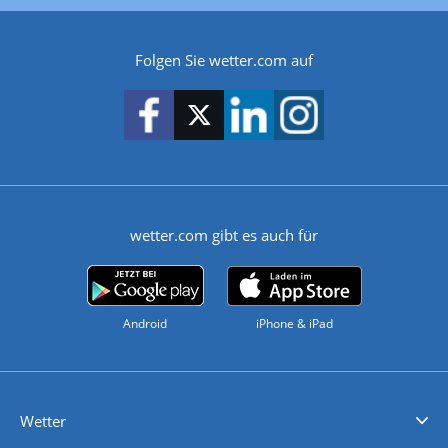
Folgen Sie wetter.com auf
wetter.com gibt es auch für
Android
iPhone & iPad
Wetter
Videovorhersagen
Kolumnen
Unwetterwarnungen
wetter.com Deutschland
wetter.com Schweiz
wetter.com Österreich
Werben
Homepage Widget
Wetter API
Wetter- und Geodaten - meteonomiqs.com
tiempo.es
meteos24.fr
ilmeteo24.it
pogoda24.pl
weather24.co.uk