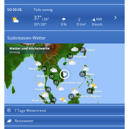
SO 09.08.
Teils sonnig
37°
/ 26°
NW
39°/ 28°
0 %
0 l/m²
9 km/h
Südostasien-Wetter
7 Tage Wettertrend
Reisewetter