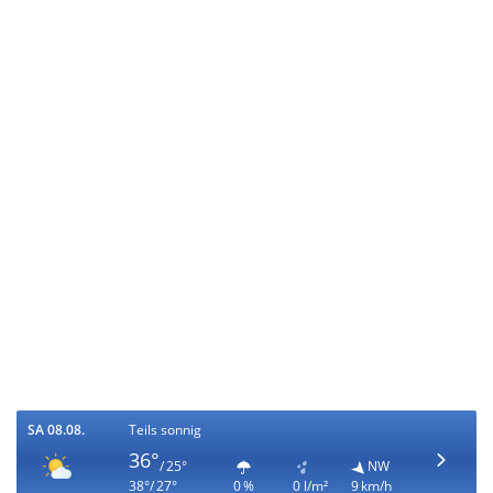
SA 08.08.
Teils sonnig
36°
/ 25°
NW
38°/ 27°
0 %
0 l/m²
9 km/h