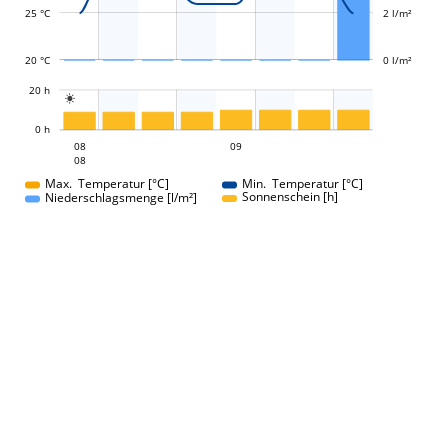
25 °C
2 l/m²
20 °C
0 l/m²
L
20 h

L
0 h
08
09
08
08
09
08
08
08
Max. Temperatur [°C]
Min. Temperatur [°C]
Sonnenschein [h]
Niederschlagsmenge [l/m²]