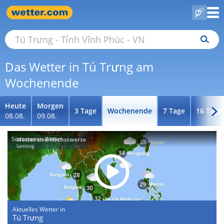
Das Wetter in Tú Trưng am
Wochenende
Heute
Morgen
3 Tage
Wochenende
7 Tage
16 Tage
08.08.
09.08.
Südostasien-Wetter
Aktuelles Wetter in
Tú Trưng