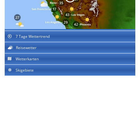
7 Tage Wettertrend
Reisewetter
Wetterkarten
Skigebiete