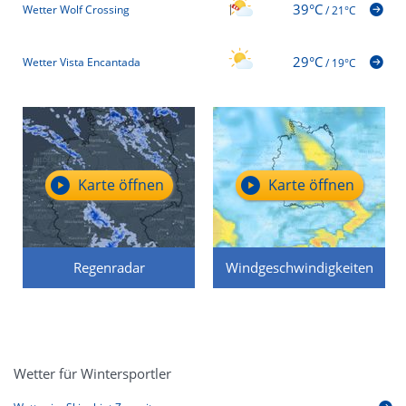
39°C
Wetter Wolf Crossing
/
21°C
29°C
Wetter Vista Encantada
/
19°C
Karte öffnen
Karte öffnen
Regenradar
Windgeschwindigkeiten
Wetter für Wintersportler