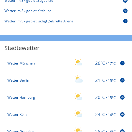
Wetter im Skigebiet Zugspitze
Wetter im Skigebiet Kitzbühel
Wetter im Skigebiet Ischgl (Silvretta Arena)
Städtewetter
26°C
Wetter München
/
17°C
21°C
Wetter Berlin
/
15°C
20°C
Wetter Hamburg
/
15°C
24°C
Wetter Köln
/
14°C
25°C
Wetter Dresden
/
16°C