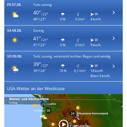
FR 07.08.
Teils sonnig
40°
/ 22°
W
40°/ 23°
0 %
0 l/m²
9 km/h
SA 08.08.
Sonnig
41°
/ 21°
W
41°/ 22°
0 %
0 l/m²
9 km/h
SO 09.08.
Teils sonnig, vereinzelt leichter Regen und windig
39°
/ 23°
W
39°/ 24°
70 %
0,1 l/m²
18 km/h
Böen 9 km/h
USA-Wetter an der Westküste