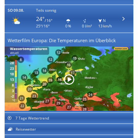
SO 09.08.
Teils sonnig
24°
/ 16°
N
25°/ 16°
0 %
0 l/m²
13 km/h
Wetterfilm Europa: Die Temperaturen im Überblick
7 Tage Wettertrend
Reisewetter