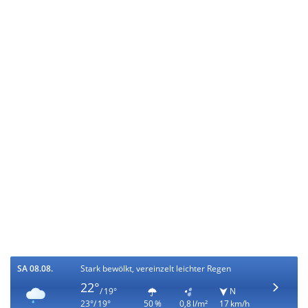
SA 08.08.
Stark bewölkt, vereinzelt leichter Regen
22°
/ 19°
N
23°/ 19°
50 %
0,8 l/m²
17 km/h