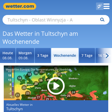
Das Wetter in Tultschyn am
Wochenende
Heute
Morgen
3 Tage
Wochenende
7 Tage
16 Tage
08.08.
09.08.
Wetterfilm Europa: Die Temperaturen im Überblick
Aktuelles Wetter in
Tultschyn