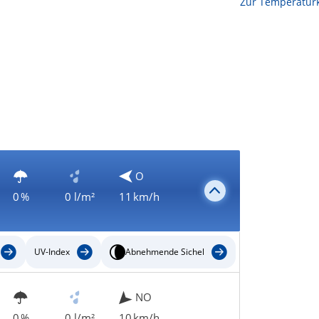
Zur Temperaturk
O
0 %
0 l/m²
11 km/h
UV-Index
Abnehmende Sichel
NO
0 %
0 l/m²
10 km/h