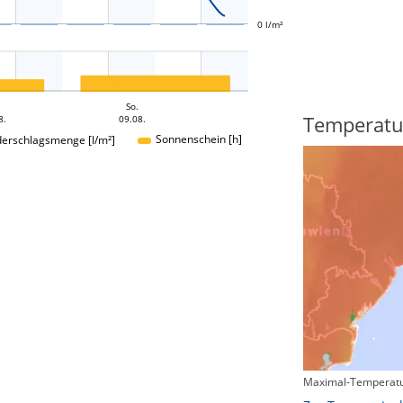
0 l/m²
So.
Regenradar
Temperatu
8.
09.08.
Sonnenschein [h]
derschlagsmenge [l/m²]
Maximal-Temperatu
Zum animierten Regenradar