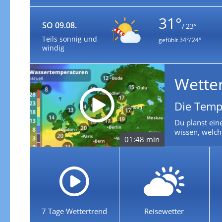
31°
SO 09.08.
/ 23°
Teils sonnig und
gefühlt
34°/ 24°
windig
Wette
Die Temp
Du planst ein
wissen, welch
01:48 min
7 Tage Wettertrend
Reisewetter