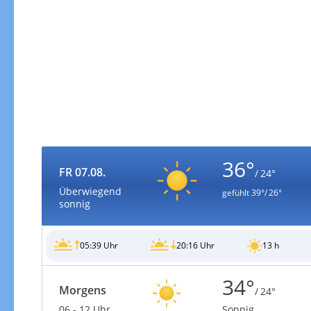
Zur Gewitterrisikokarte
36°
FR 07.08.
/ 24°
Überwiegend
gefühlt
39°/ 26°
sonnig
05:39 Uhr
20:16 Uhr
13 h
34°
Morgens
/ 24°
06 - 12 Uhr
Sonnig