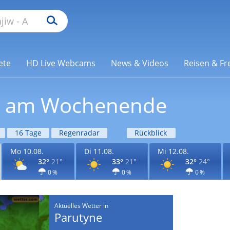
ete
HD Live Webcams
News & Videos
Reisen & Fre
ne am Wochenende
16 Tage
Regenradar
Rückblick
Mo 10.08.
Di 11.08.
Mi 12.08.
32°
21°
33°
21°
32°
24°
0 %
0 %
0 %
Aktuelles Wetter in
Parutyne