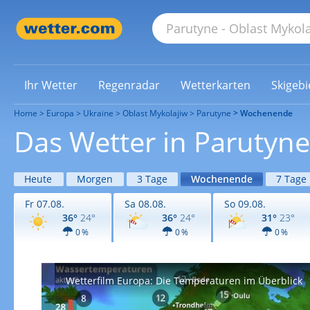
Ihr Wetter
Regenradar
Wetterkarten
Skigebi
Home
Europa
Ukraine
Oblast Mykolajiw
Parutyne
Wochenende
Das Wetter in Paruty
Heute
Morgen
3 Tage
Wochenende
7 Tage
Fr 07.08.
Sa 08.08.
So 09.08.
36°
24°
36°
24°
31°
23°
0 %
0 %
0 %
Wetterfilm Europa: Die Temperaturen im Überblick