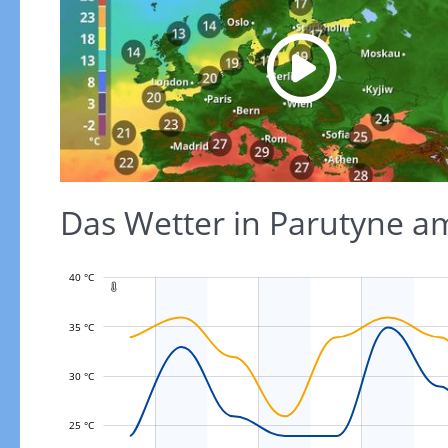
Das Wetter in Parutyne 
40 °C

35 °C
L
30 °C
25 °C