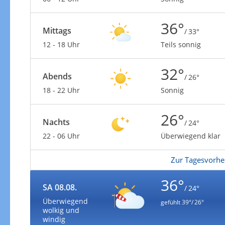
36°
Mittags
/ 33°
12 - 18 Uhr
Teils sonnig
32°
Abends
/ 26°
18 - 22 Uhr
Sonnig
26°
Nachts
/ 24°
22 - 06 Uhr
Überwiegend klar
Zur Tagesvorhe
36°
SA 08.08.
/ 24°
Überwiegend
gefühlt
39°/ 26°
wolkig und
windig