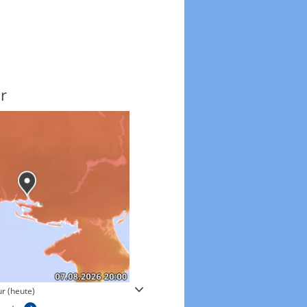
r
Windgeschwindigkeite
r (heute)
Windgeschwindigkeiten in 3h