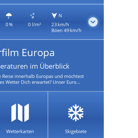
N
0 %
0 l/m²
23 km/h
Böen 49 km/h
rfilm Europa
eraturen im Überblick
e Reise innerhalb Europas und möchtest
es Wetter Dich erwartet? Unser Euro...
Wetterkarten
Skigebiete