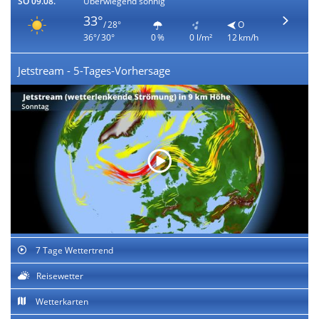
SO 09.08.
Überwiegend sonnig
33°
/ 28°
O
36°/ 30°
0 %
0 l/m²
12 km/h
Jetstream - 5-Tages-Vorhersage
7 Tage Wettertrend
Reisewetter
Wetterkarten