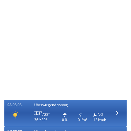
SA 08.08.
Überwiegend sonnig
33°
/ 28°
NO
36°/ 30°
0 %
0 l/m²
12 km/h