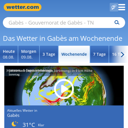
Das Wetter in Gabès am Wochenende
Heute
Morgen
3 Tage
Wochenende
7 Tage
16 Tage
08.08.
09.08.
Jetstream - 5-Tages-Vorhersage
Aktuelles Wetter in
Gabès
31°C
Klar