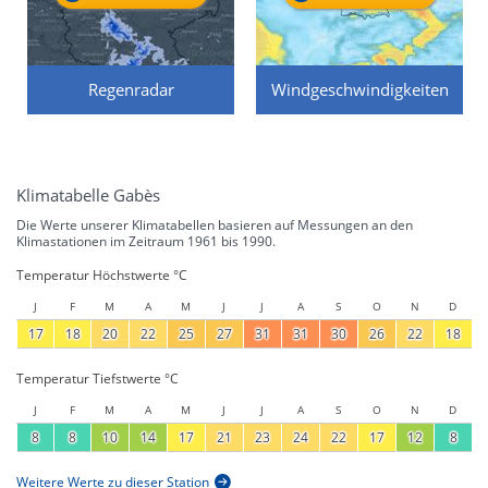
Regenradar
Windgeschwindigkeiten
Klimatabelle Gabès
Die Werte unserer Klimatabellen basieren auf Messungen an den
Klimastationen im Zeitraum 1961 bis 1990.
Temperatur Höchstwerte °C
J
F
M
A
M
J
J
A
S
O
N
D
17
18
20
22
25
27
31
31
30
26
22
18
Temperatur Tiefstwerte °C
J
F
M
A
M
J
J
A
S
O
N
D
8
8
10
14
17
21
23
24
22
17
12
8
Weitere Werte zu dieser Station