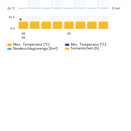
26 °C
0 l/m²
L
20 h

L
0 h
08
09
08
08
09
08
08
08
Max. Temperatur [°C]
Min. Temperatur [°C]
Sonnenschein [h]
Niederschlagsmenge [l/m²]