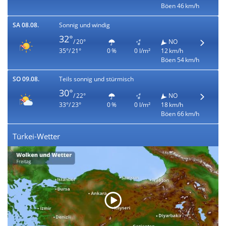
Böen 46 km/h
SA 08.08.
Sonnig und windig
32°
/ 20°
NO
35°/ 21°
0 %
0 l/m²
12 km/h
Böen 54 km/h
SO 09.08.
Teils sonnig und stürmisch
30°
/ 22°
NO
33°/ 23°
0 %
0 l/m²
18 km/h
Böen 66 km/h
Türkei-Wetter