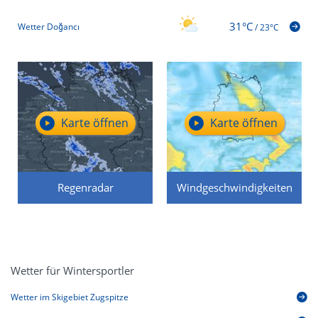
31°C
Wetter Doğancı
/
23°C
Karte öffnen
Karte öffnen
Regenradar
Windgeschwindigkeiten
Wetter für Wintersportler
Wetter im Skigebiet Zugspitze