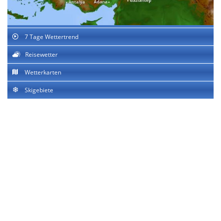
7 Tage Wettertrend
Reisewetter
Wetterkarten
Skigebiete