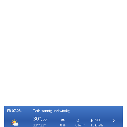
FR 07.08.
Teils sonnig und windig
30°
/ 22°
NO
33°/ 23°
0 %
0 l/m²
13 km/h