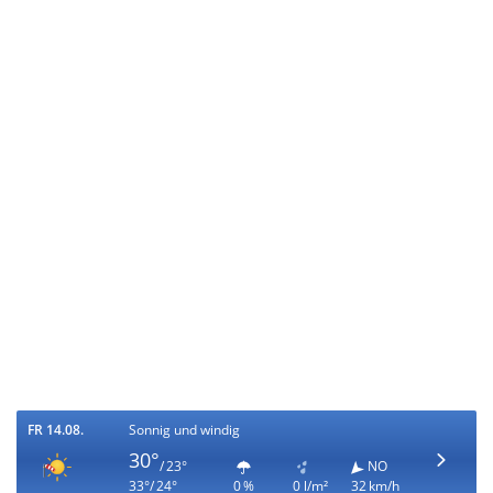
FR 14.08.
Sonnig und windig
30°
/ 23°
NO
33°/ 24°
0 %
0 l/m²
32 km/h