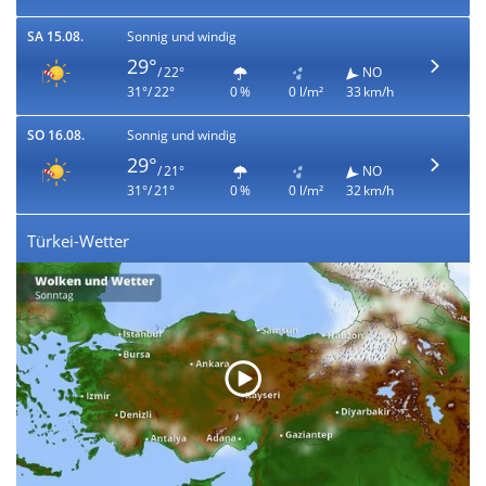
SA 15.08.
Sonnig und windig
29°
/ 22°
NO
31°/ 22°
0 %
0 l/m²
33 km/h
SO 16.08.
Sonnig und windig
29°
/ 21°
NO
31°/ 21°
0 %
0 l/m²
32 km/h
Türkei-Wetter