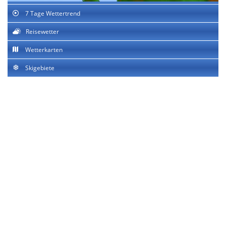
7 Tage Wettertrend
Reisewetter
Wetterkarten
Skigebiete