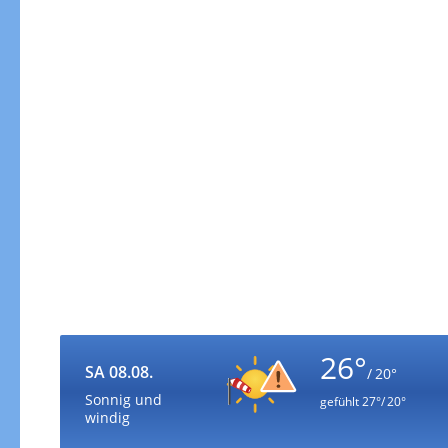
Zur Gewitterrisikokarte
26°
SA 08.08.
/ 20°
Sonnig und
gefühlt
27°/ 20°
windig