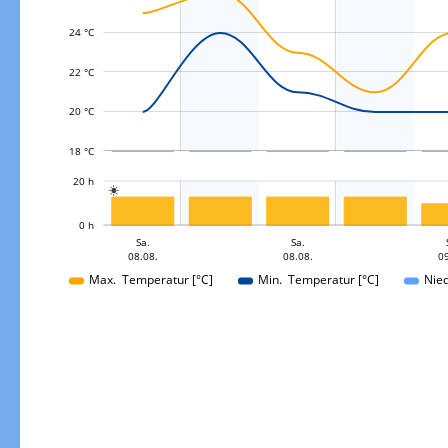
24 °C
L
22 °C
20 °C
Gewitterrisiko
18 °C
L
20 h

L
0 h
Sa.
Sa.
So.
08.08.
08.08.
09
09.08.
Max. Temperatur [°C]
Min. Temperatur [°C]
Nie
Gewitterrisiko in 3h