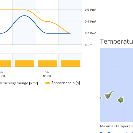
0,6 l/m²
L
0,4 l/m²
0,2 l/m²
Regenradar
Temperatu
0 l/m²
So.
So.
.08.
09.08.
Sonnenschein [h]
derschlagsmenge [l/m²]
Maximal-Temperatu
Zum animierten Regenradar