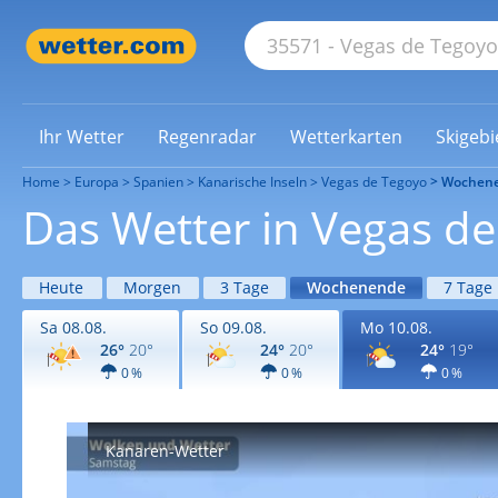
Ihr Wetter
Regenradar
Wetterkarten
Skigebi
Home
Europa
Spanien
Kanarische Inseln
Vegas de Tegoyo
Wochen
Das Wetter in Vegas 
Heute
Morgen
3 Tage
Wochenende
7 Tage
Sa 08.08.
So 09.08.
Mo 10.08.
26°
20°
24°
20°
24°
19°
0 %
0 %
0 %
Kanaren-Wetter