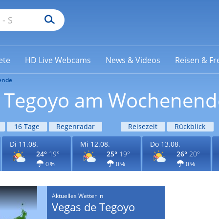
ete
HD Live Webcams
News & Videos
Reisen & Fre
ende
de Tegoyo am Wochenend
16 Tage
Regenradar
Reisezeit
Rückblick
Di 11.08.
Mi 12.08.
Do 13.08.
24°
19°
25°
19°
26°
20°
0 %
0 %
0 %
Aktuelles Wetter in
Vegas de Tegoyo