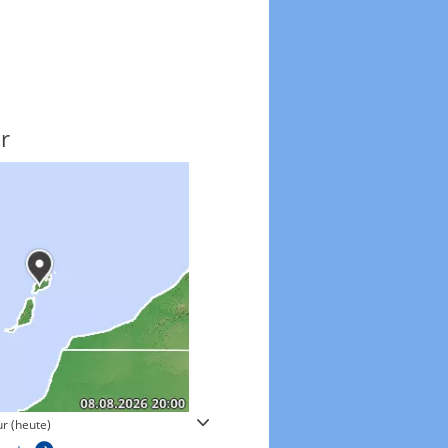
r
Windgeschwindigkeite
r (heute)
Windgeschwindigkeiten in 3h