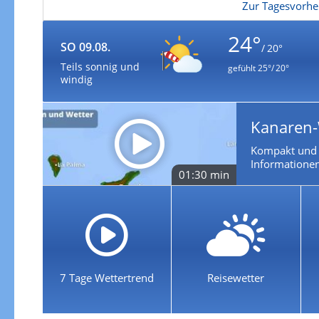
Zur Tagesvorhe
24°
SO 09.08.
/ 20°
Teils sonnig und
gefühlt
25°/ 20°
windig
Kanaren-
Kompakt und k
Informationen
01:30 min
7 Tage Wettertrend
Reisewetter