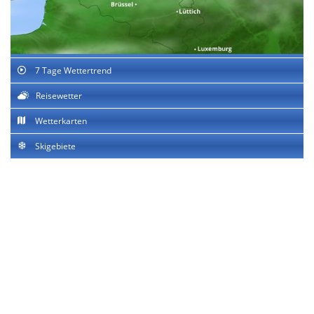
7 Tage Wettertrend
Reisewetter
Wetterkarten
Skigebiete