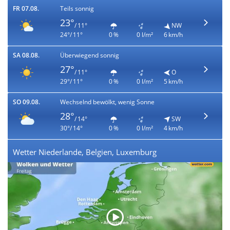
FR 07.08.
Teils sonnig
23°
/ 11°
NW
24°/ 11°
0 %
0 l/m²
6 km/h
SA 08.08.
Überwiegend sonnig
27°
/ 11°
O
29°/ 11°
0 %
0 l/m²
5 km/h
SO 09.08.
Wechselnd bewölkt, wenig Sonne
28°
/ 14°
SW
30°/ 14°
0 %
0 l/m²
4 km/h
Wetter Niederlande, Belgien, Luxemburg