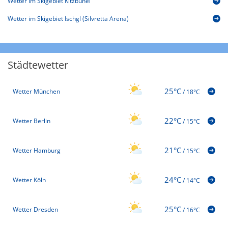
Wetter im Skigebiet Kitzbühel
Wetter im Skigebiet Ischgl (Silvretta Arena)
Städtewetter
25°C
Wetter München
/
18°C
22°C
Wetter Berlin
/
15°C
21°C
Wetter Hamburg
/
15°C
24°C
Wetter Köln
/
14°C
25°C
Wetter Dresden
/
16°C