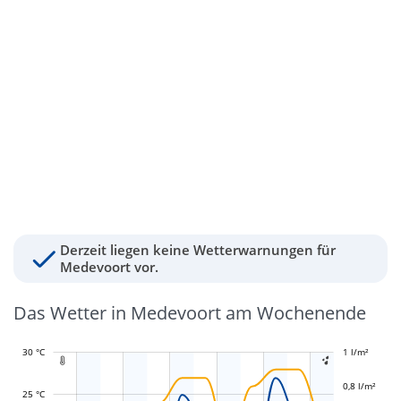
Derzeit liegen keine Wetterwarnungen für
Medevoort vor.
Das Wetter in Medevoort am Wochenende
30 °C
-0,4 l/m²
-0,2 l/m²
1 l/m²
1,2 l/m²


0,8 l/m²
25 °C