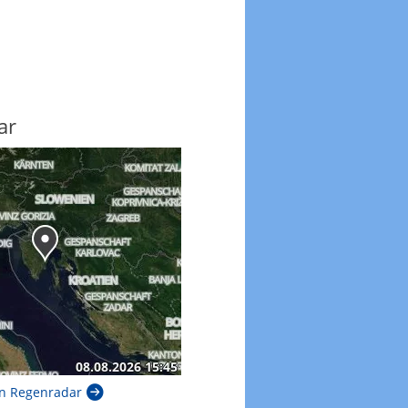
ar
n Regenradar