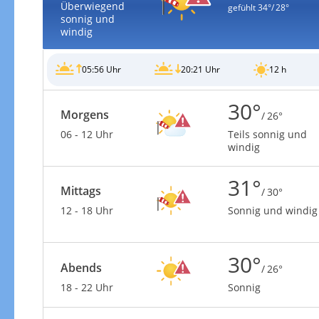
Überwiegend
gefühlt
34°/ 28°
sonnig und
windig
05:56 Uhr
20:21 Uhr
12 h
30°
Morgens
/ 26°
06 - 12 Uhr
Teils sonnig und
windig
31°
Mittags
/ 30°
12 - 18 Uhr
Sonnig und windig
30°
Abends
/ 26°
18 - 22 Uhr
Sonnig