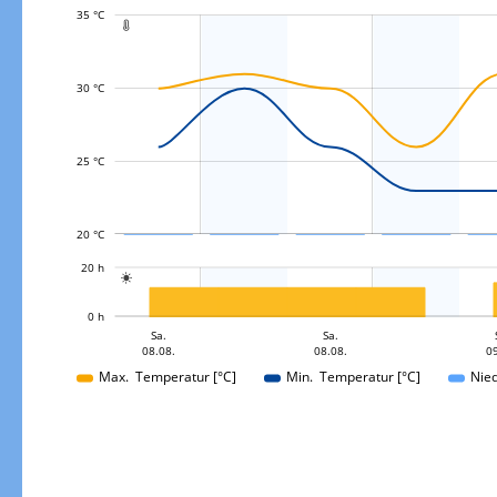
35 °C

30 °C
L
25 °C
20 °C
L
20 h

L
0 h
Sa.
Sa.
So.
08.08.
08.08.
09
09.08.
Max. Temperatur [°C]
Min. Temperatur [°C]
Nie