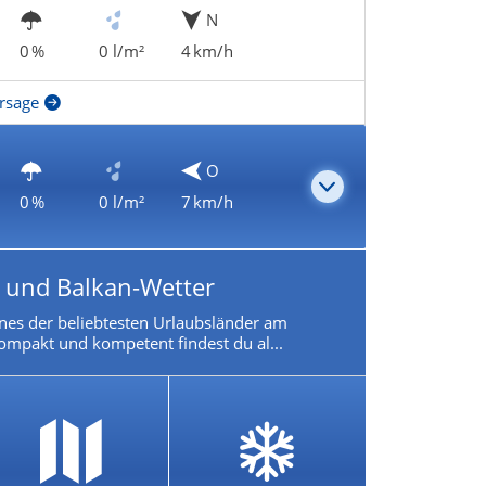
N
0 %
0 l/m²
4 km/h
rsage
O
0 %
0 l/m²
7 km/h
- und Balkan-Wetter
eines der beliebtesten Urlaubsländer am
ompakt und kompetent findest du al...