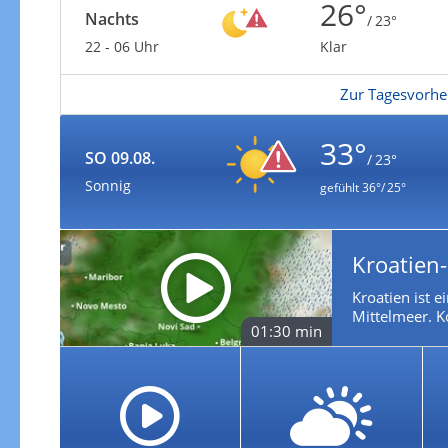
26°
Nachts
/ 23°
22 - 06 Uhr
Klar
Zur Tagesvorhe
33°
SO 09.08.
/ 23°
Sonnig
gefühlt
36°/ 25°
Kroatien
Kroatien ist 
Mittelmeer. K
01:30 min