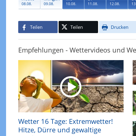
08.08.
09.08.
10.08.
11.08.
12.08.
13
Teilen
Teilen
Drucken
Empfehlungen - Wettervideos und We
Wetter 16 Tage: Extremwetter!
Hitze, Dürre und gewaltige