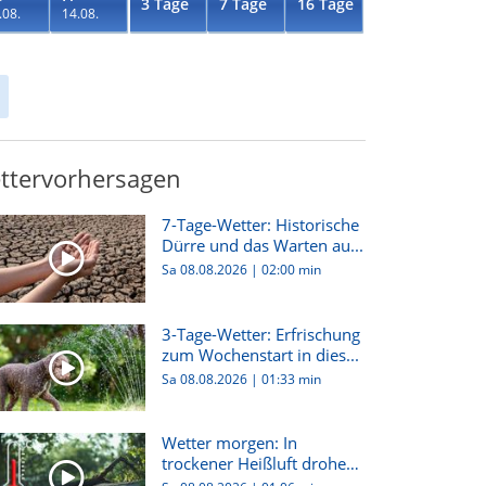
3 Tage
7 Tage
16 Tage
.08.
14.08.
ttervorhersagen
7-Tage-Wetter: Historische
Dürre und das Warten au...
Sa 08.08.2026
|
02:00 min
3-Tage-Wetter: Erfrischung
zum Wochenstart in dies...
Sa 08.08.2026
|
01:33 min
Wetter morgen: In
trockener Heißluft drohen
hier G...