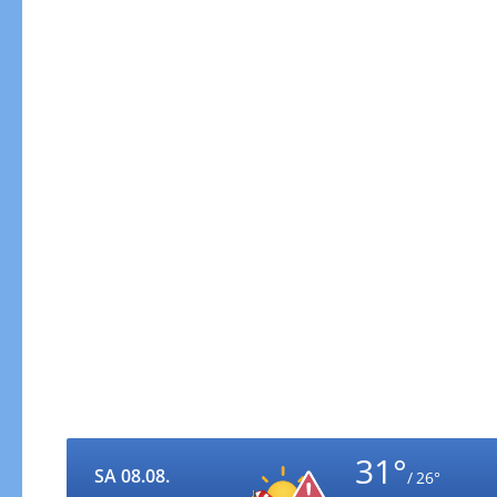
31°
SA 08.08.
/ 26°