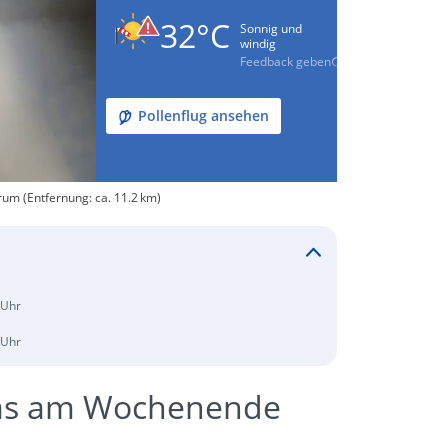
32°C
Sonnig und
windig
Feedback geben
Pollenflug ansehen
um (Entfernung: ca. 11.2 km)
 Uhr
 Uhr
ras am Wochenende