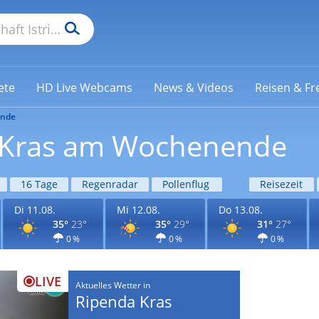
ete
HD Live Webcams
News & Videos
Reisen & Fre
nde
a Kras am Wochenende
16 Tage
Regenradar
Pollenflug
Reisezeit
Di 11.08.
Mi 12.08.
Do 13.08.
35°
23°
35°
29°
31°
27°
0 %
0 %
0 %
LIVE
Aktuelles Wetter in
Ripenda Kras