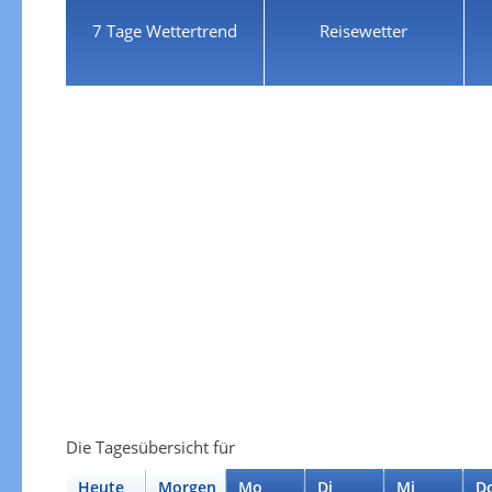
7 Tage Wettertrend
Reisewetter
Die Tagesübersicht für
Heute
Morgen
Mo
Di
Mi
D