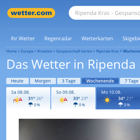
Ihr Wetter
Regenradar
Wetterkarten
Skigebi
Home
Europa
Kroatien
Gespanschaft Istrien
Ripenda Kras
Wochene
Das Wetter in Ripend
Heute
Morgen
3 Tage
Wochenende
7 Tage
Sa 08.08.
So 09.08.
Mo 10.08.
31°
26°
33°
23°
34°
21°
0 %
0 %
0 %