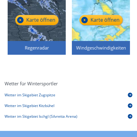
Karte öffnen
Karte öffnen
Regenradar
Windgeschwindigkeiten
Wetter für Wintersportler
Wetter im Skigebiet Zugspitze
Wetter im Skigebiet Kitzbühel
Wetter im Skigebiet Ischgl (Silvretta Arena)