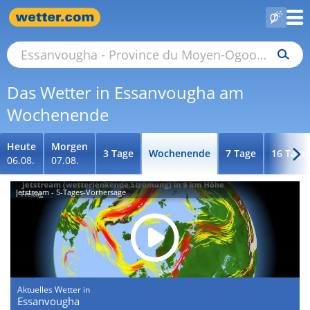
Das Wetter in Essanvougha am
Wochenende
Heute
Morgen
3 Tage
Wochenende
7 Tage
16 Tage
06.08.
07.08.
Jetstream - 5-Tages-Vorhersage
Aktuelles Wetter in
Essanvougha