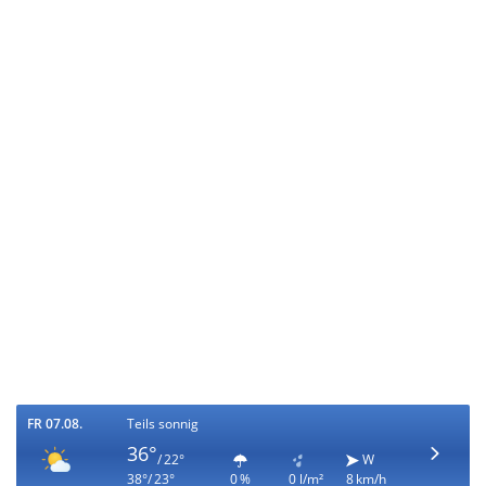
FR 07.08.
Teils sonnig
36°
/ 22°
W
38°/ 23°
0 %
0 l/m²
8 km/h