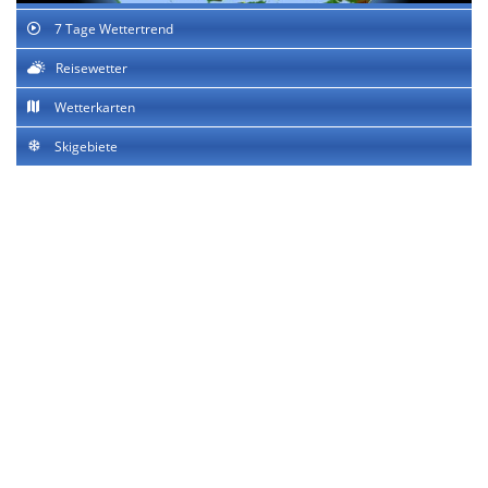
7 Tage Wettertrend
Reisewetter
Wetterkarten
Skigebiete