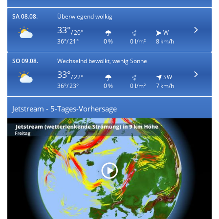
SA 08.08.
Überwiegend wolkig
33°
/ 20°
W
36°/ 21°
0 %
0 l/m²
8 km/h
SO 09.08.
Wechselnd bewölkt, wenig Sonne
33°
/ 22°
SW
36°/ 23°
0 %
0 l/m²
7 km/h
Jetstream - 5-Tages-Vorhersage