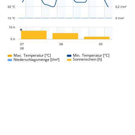
20 °C
0,2 l/m²
15 °C
0 l/m²
L
10 h

L
0 h
08
09
07
08
07
09
08
08
Max. Temperatur [°C]
Min. Temperatur [°C]
Sonnenschein [h]
Niederschlagsmenge [l/m²]