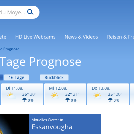
ete
HD Live Webcams
News & Videos
Reisen & Fre
ge Prognose
-Tage Prognose
16 Tage
Rückblick
Di 11.08.
Mi 12.08.
Do 13.08.
35°
20°
32°
21°
35°
20°
0 %
0 %
0 %
Aktuelles Wetter in
Essanvougha