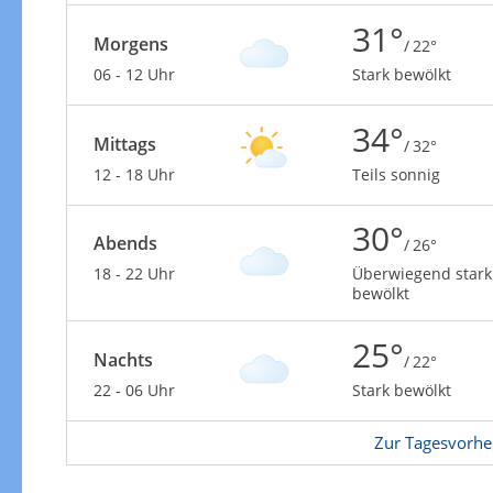
31°
Morgens
/ 22°
06 - 12 Uhr
Stark bewölkt
34°
Mittags
Windgeschwindigkeiten
/ 32°
12 - 18 Uhr
Teils sonnig
30°
Abends
/ 26°
18 - 22 Uhr
Überwiegend stark
bewölkt
25°
Nachts
/ 22°
22 - 06 Uhr
Stark bewölkt
Zur Tagesvorhe
Windgeschwindigkeiten in 3h