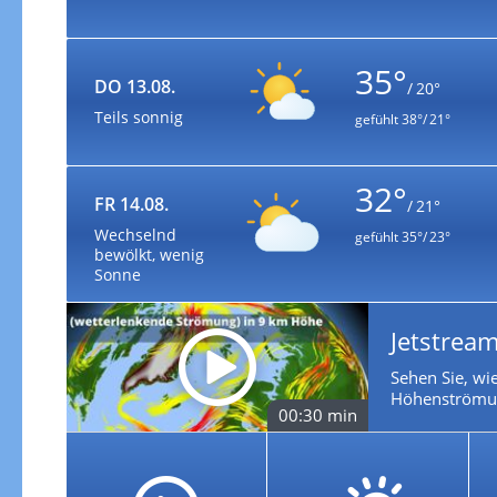
35°
DO 13.08.
/ 20°
Teils sonnig
gefühlt
38°/ 21°
32°
FR 14.08.
/ 21°
Wechselnd
gefühlt
35°/ 23°
bewölkt, wenig
Sonne
Jetstream
Sehen Sie, wie
Höhenströmun
00:30 min