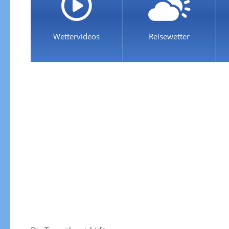
Wettervideos
Reisewetter