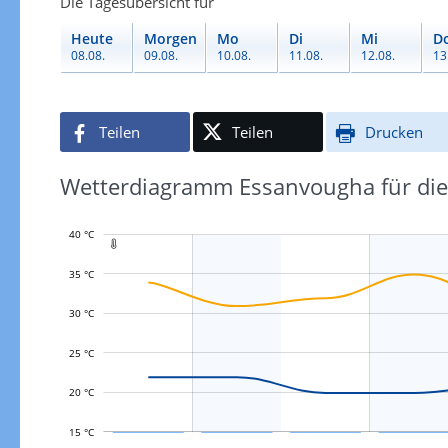
Die Tagesübersicht für
Heute
Morgen
Mo
Di
Mi
D
08.08.
09.08.
10.08.
11.08.
12.08.
13
Teilen
Teilen
Drucken
Wetterdiagramm Essanvougha für die
40 °C

35 °C
30 °C
L
25 °C
20 °C
15 °C