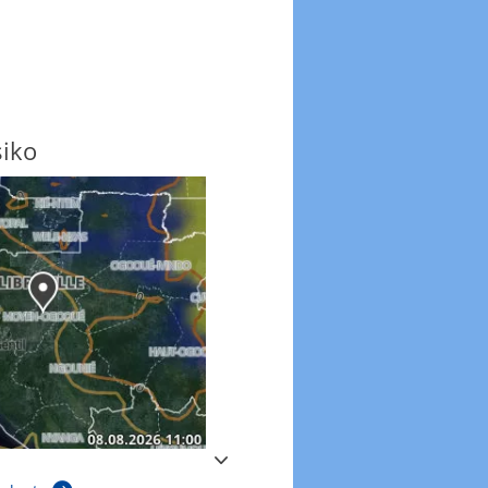
siko
Windböen
Windböen heute