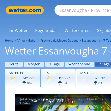
Ihr Wetter
Regenradar
Wetterkarten
Skigebi
Home
Afrika
Gabun
Province du Moyen-Ogooué
Essanvougha
7-Ta
Wetter Essanvougha 7
Heute
Morgen
3 Tage
Wochenende
7 Tage
Sa 08.08.
So 09.08.
Mo 10.08.
34°
22°
31°
22°
32°
20°
0 %
0 %
0 %
Jetstream - 5-Tages-Vorhersage