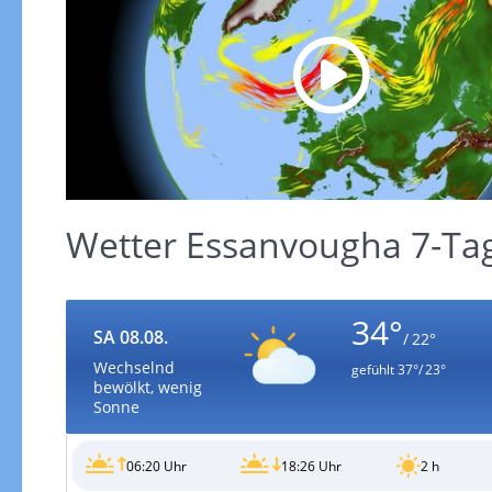
Wetter Essanvougha 7-Ta
34°
SA 08.08.
/ 22°
Wechselnd
gefühlt
37°/ 23°
bewölkt, wenig
Sonne
06:20 Uhr
18:26 Uhr
2 h