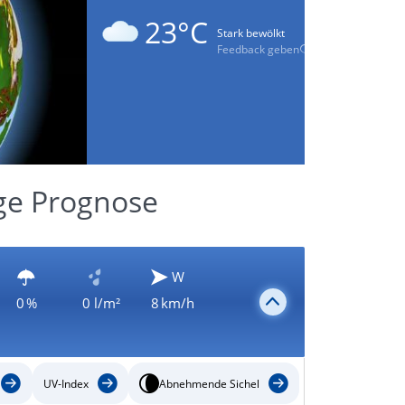
23°C
Stark bewölkt
Feedback geben
ge Prognose
W
0 %
0 l/m²
8 km/h
UV-Index
Abnehmende Sichel