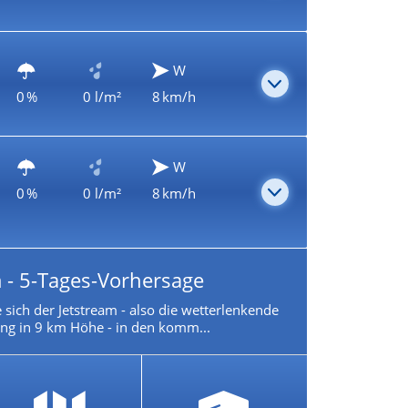
W
0 %
0 l/m²
8 km/h
W
0 %
0 l/m²
8 km/h
 - 5-Tages-Vorhersage
 sich der Jetstream - also die wetterlenkende
g in 9 km Höhe - in den komm...