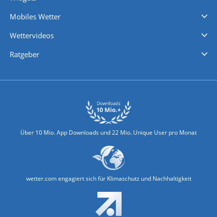
Regenradar
Windgeschwindigkeiten
Temperatur
Sonnenschein
Wassertemperatur
Mobiles Wetter
iPhone Wetter
iPad Wetter
Android Wetter
Wettervideos
Nachrichten
Deutschlandwetter
Schweizwetter
Österreichwetter
Regionalwetter
Wetter in Europa
Wetter Weltweit
Wetterlexikon
Promi-News
Ratgeber
Biowetter
Glätteindex
Reiseziel Finder
Erkältungswetter
Klima & Umwelt
Über 10 Mio. App Downloads und 22 Mio. Unique User pro Monat
wetter.com engagiert sich für Klimaschutz und Nachhaltigkeit