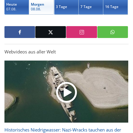
Heute
Morgen
3 Tage
7 Tage
16 Tage
07.08.
08.08.
Webvideos aus aller Welt
Historisches Niedrigwasser: Nazi-Wracks tauchen aus der