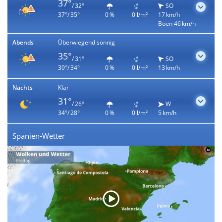
37°
/ 32°
SO
37°/ 35°
0 %
0 l/m²
17 km/h
Böen 46 km/h
Abends
Überwiegend sonnig
35°
/ 31°
SO
39°/ 34°
0 %
0 l/m²
13 km/h
Nachts
Klar
31°
/ 26°
W
34°/ 28°
0 %
0 l/m²
5 km/h
Spanien-Wetter