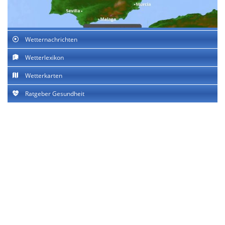
Wetternachrichten
Wetterlexikon
Wetterkarten
Ratgeber Gesundheit