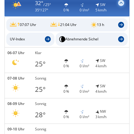
32°
/ 25°
SW
35°/ 27°
0 %
0 l/m²
5 km/h
07:07 Uhr
21:04 Uhr
13 h
UV-Index
Abnehmende Sichel
06-07 Uhr
Klar
SW
25°
0 %
0 l/m²
4 km/h
07-08 Uhr
Sonnig
SW
25°
0 %
0 l/m²
4 km/h
08-09 Uhr
Sonnig
NW
28°
0 %
0 l/m²
3 km/h
09-10 Uhr
Sonnig