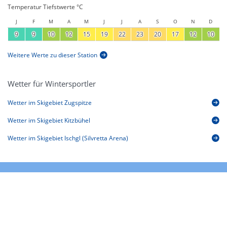
Temperatur Tiefstwerte °C
J
F
M
A
M
J
J
A
S
O
N
D
9
9
10
12
15
19
22
23
20
17
12
10
Weitere Werte zu dieser Station
Wetter für Wintersportler
Wetter im Skigebiet Zugspitze
Wetter im Skigebiet Kitzbühel
Wetter im Skigebiet Ischgl (Silvretta Arena)