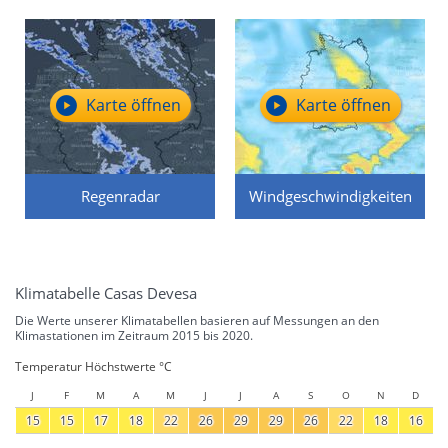
Karte öffnen
Karte öffnen
Regenradar
Windgeschwindigkeiten
Klimatabelle Casas Devesa
Die Werte unserer Klimatabellen basieren auf Messungen an den
Klimastationen im Zeitraum 2015 bis 2020.
Temperatur Höchstwerte °C
J
F
M
A
M
J
J
A
S
O
N
D
15
15
17
18
22
26
29
29
26
22
18
16