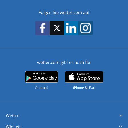
Folgen Sie wetter.com auf
wetter.com gibt es auch für
Android
iPhone & iPad
Wetter
Videovorhersagen
Kolumnen
Unwetterwarnungen
wetter.com Deutschland
wetter.com Schweiz
wetter.com Österreich
Werben
Homepage Widget
Wetter API
Wetter- und Geodaten - meteonomiqs.com
tiempo.es
meteos24.fr
ilmeteo24.it
pogoda24.pl
weather24.co.uk
Widgets