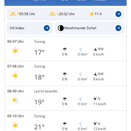
05:58 Uhr
20:32 Uhr
11 h
UV-Index
Abnehmende Sichel
06-07 Uhr
Sonnig
NW
17°
0 %
0 l/m²
6 km/h
07-08 Uhr
Sonnig
NW
18°
0 %
0 l/m²
8 km/h
08-09 Uhr
Leicht bewölkt
N
19°
0 %
0 l/m²
11 km/h
09-10 Uhr
Sonnig
N
21°
0 %
0 l/m²
12 km/h