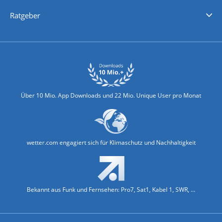
Nachrichten
Deutschlandwetter
Schweizwetter
Österreichwetter
Regionalwetter
Wetter in Europa
Wetter Weltweit
Wetterlexikon
Promi-News
Ratgeber
Biowetter
Glätteindex
Reiseziel Finder
Erkältungswetter
Klima & Umwelt
Über 10 Mio. App Downloads und 22 Mio. Unique User pro Monat
wetter.com engagiert sich für Klimaschutz und Nachhaltigkeit
Bekannt aus Funk und Fernsehen: Pro7, Sat1, Kabel 1, SWR, ...