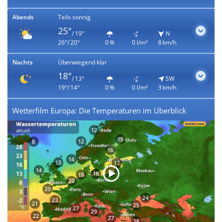
Abends
Teils sonnig
25°
/ 19°
N
26°/ 20°
0 %
0 l/m²
8 km/h
Nachts
Überwiegend klar
18°
/ 13°
SW
19°/ 14°
0 %
0 l/m²
3 km/h
Wetterfilm Europa: Die Temperaturen im Überblick