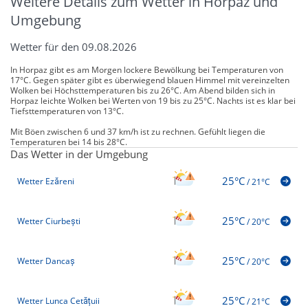
Weitere Details zum Wetter in Horpaz und
Umgebung
Wetter für den 09.08.2026
In Horpaz gibt es am Morgen lockere Bewölkung bei Temperaturen von
17°C. Gegen später gibt es überwiegend blauen Himmel mit vereinzelten
Wolken bei Höchsttemperaturen bis zu 26°C. Am Abend bilden sich in
Horpaz leichte Wolken bei Werten von 19 bis zu 25°C. Nachts ist es klar bei
Tiefsttemperaturen von 13°C.
Mit Böen zwischen 6 und 37 km/h ist zu rechnen. Gefühlt liegen die
Temperaturen bei 14 bis 28°C.
Das Wetter in der Umgebung
25°C
Wetter Ezăreni
/
21°C
25°C
Wetter Ciurbești
/
20°C
25°C
Wetter Dancaș
/
20°C
25°C
Wetter Lunca Cetățuii
/
21°C