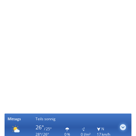
Mittags
Teils sonnig
26°
/ 25°
N
28°/ 26°
0 %
0 l/m²
17 km/h