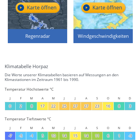
Karte öffnen
Karte öffnen
Regenradar
Windgeschwindigkeiten
Klimatabelle Horpaz
Die Werte unserer Klimatabellen basieren auf Messungen an den
Klimastationen im Zeitraum 1961 bis 1990.
Temperatur Höchstwerte °C
J
F
M
A
M
J
J
A
S
O
N
D
0
2
8
17
22
25
27
27
23
16
8
3
Temperatur Tiefstwerte °C
J
F
M
A
M
J
J
A
S
O
N
D
-7
-5
-1
5
10
14
15
14
11
6
1
-3