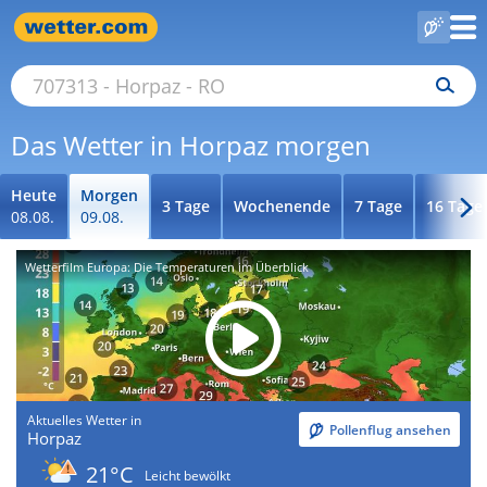
Das Wetter in Horpaz morgen
Heute
Morgen
3 Tage
Wochenende
7 Tage
16 Tage
08.08.
09.08.
Wetterfilm Europa: Die Temperaturen im Überblick
Aktuelles Wetter in
Pollenflug ansehen
Horpaz
21°C
Leicht bewölkt