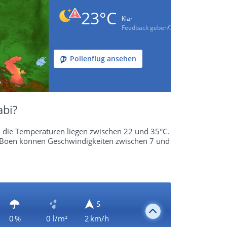
23°C
Klar
Feedback geben
Pollenflug ansehen
abi?
und die Temperaturen liegen zwischen 22 und 35°C.
C. Böen können Geschwindigkeiten zwischen 7 und
S
0 %
0 l/m²
2 km/h