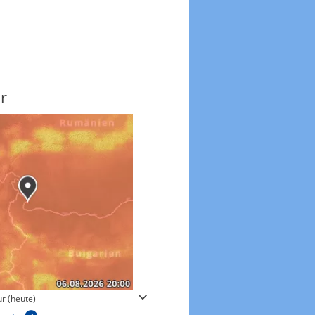
r
Windgeschwindigkeite
r (heute)
Windgeschwindigkeiten in 3h