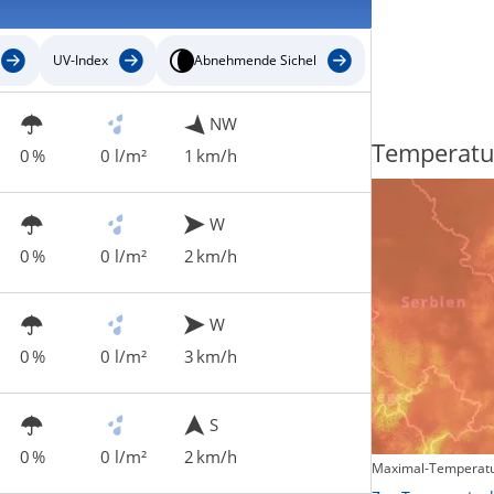
UV-Index
Abnehmende Sichel
NW
Regenradar
Temperatu
0 %
0 l/m²
1 km/h
W
0 %
0 l/m²
2 km/h
W
0 %
0 l/m²
3 km/h
S
0 %
0 l/m²
2 km/h
Maximal-Temperatu
Zum animierten Regenradar