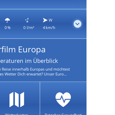
W
0 %
0 l/m²
4 km/h
rfilm Europa
eraturen im Überblick
e Reise innerhalb Europas und möchtest
es Wetter Dich erwartet? Unser Euro...
Wetterkarten
Ratgeber Gesundheit