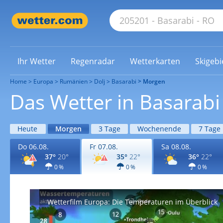
Ihr Wetter
Regenradar
Wetterkarten
Skigebi
Home
Europa
Rumänien
Dolj
Basarabi
Morgen
Das Wetter in Basarab
Heute
Morgen
3 Tage
Wochenende
7 Tage
Do 06.08.
Fr 07.08.
Sa 08.08.
37°
20°
35°
22°
36°
22°
0 %
0 %
0 %
Wetterfilm Europa: Die Temperaturen im Überblick