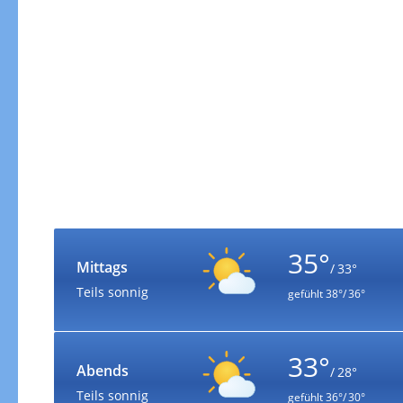
35°
Mittags
/ 33°
Teils sonnig
gefühlt
38°/ 36°
33°
Abends
/ 28°
Teils sonnig
gefühlt
36°/ 30°