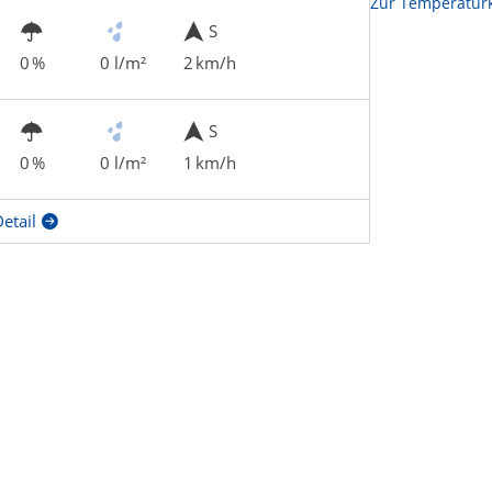
Zur Temperaturk
S
0 %
0 l/m²
2 km/h
S
0 %
0 l/m²
1 km/h
etail