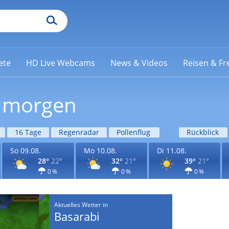
ete
HD Live Webcams
News & Videos
Reisen & Fre
i morgen
16 Tage
Regenradar
Pollenflug
Rückblick
So 09.08.
Mo 10.08.
Di 11.08.
28°
22°
32°
21°
39°
21°
0 %
0 %
0 %
Aktuelles Wetter in
Basarabi