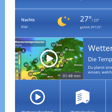
27°
Nachts
/ 23°
Klar
gefühlt
29°/ 25°
Wette
Die Temp
Du planst ein
wissen, welch
01:48 min
Wetternachrichten
Wetterlexikon