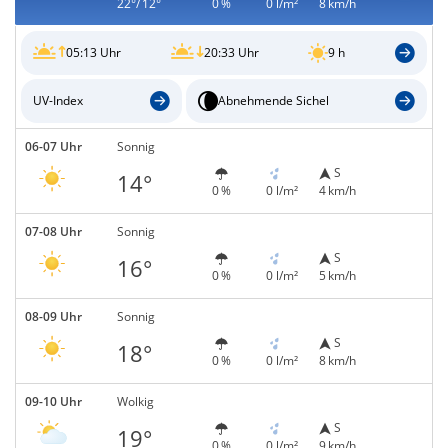
22°/ 12°
0 %
0 l/m²
8 km/h
05:13 Uhr
20:33 Uhr
9 h
UV-Index
Abnehmende Sichel
06-07 Uhr
Sonnig
S
14°
0 %
0 l/m²
4 km/h
07-08 Uhr
Sonnig
S
16°
0 %
0 l/m²
5 km/h
08-09 Uhr
Sonnig
S
18°
0 %
0 l/m²
8 km/h
09-10 Uhr
Wolkig
S
19°
0 %
0 l/m²
9 km/h