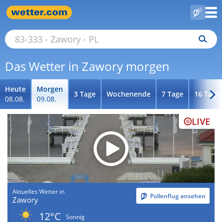
Das Wetter in Zawory morgen
Heute
Morgen
3 Tage
Wochenende
7 Tage
16 Tage
08.08.
09.08.
LIVE
Aktuelles Wetter in
Pollenflug ansehen
Zawory
12°C
Sonnig