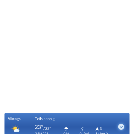
Mittags
Teils sonnig
23°
/ 22°
S
24°/ 23°
0 %
0 l/m²
14 km/h