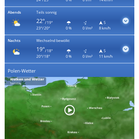
Abends
Teils sonnig
22°
/ 19°
S
23°/ 20°
0 %
0 l/m²
8 km/h
Nachts
Wechselnd bewölkt
19°
/ 18°
S
20°/ 18°
0 %
0 l/m²
11 km/h
Polen-Wetter