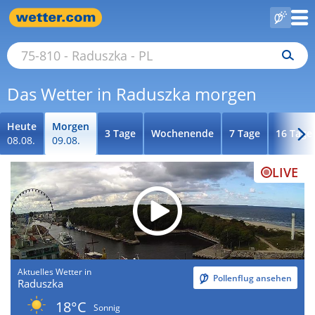
Das Wetter in Raduszka morgen
Heute
Morgen
3 Tage
Wochenende
7 Tage
16 Tage
08.08.
09.08.
LIVE
Aktuelles Wetter in
Pollenflug ansehen
Raduszka
18°C
Sonnig