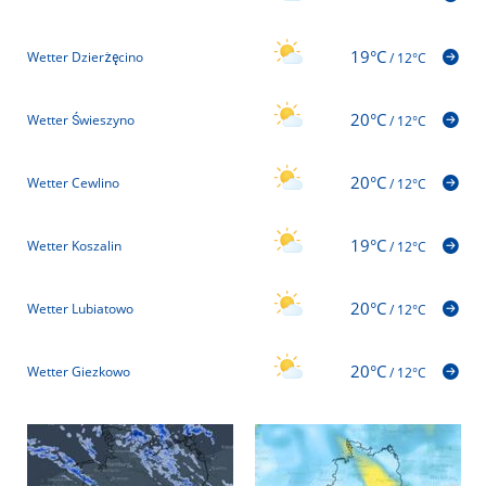
19°C
Wetter Dzierżęcino
/
12°C
20°C
Wetter Świeszyno
/
12°C
20°C
Wetter Cewlino
/
12°C
19°C
Wetter Koszalin
/
12°C
20°C
Wetter Lubiatowo
/
12°C
20°C
Wetter Giezkowo
/
12°C