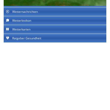
Wetternachrichten
Wetterlexikon
Wetterkarten
Ratgeber Gesundheit