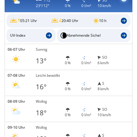
/ 12°
SO
23°/ 12°
0 %
0 l/m²
10 km/h
05:21 Uhr
20:40 Uhr
10 h
UV-Index
Abnehmende Sichel
06-07 Uhr
Sonnig
SO
13°
0 %
0 l/m²
6 km/h
07-08 Uhr
Leicht bewölkt
S
16°
0 %
0 l/m²
8 km/h
08-09 Uhr
Wolkig
SO
18°
0 %
0 l/m²
10 km/h
09-10 Uhr
Wolkig
S