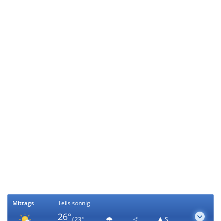
Mittags
Teils sonnig
26°
/ 23°
S