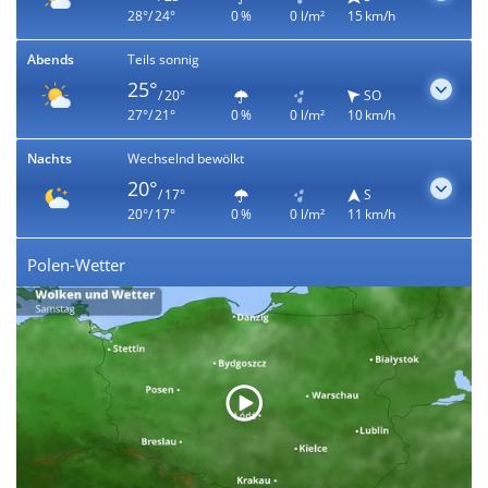
28°/ 24°
0 %
0 l/m²
15 km/h
Abends
Teils sonnig
25°
/ 20°
SO
27°/ 21°
0 %
0 l/m²
10 km/h
Nachts
Wechselnd bewölkt
20°
/ 17°
S
20°/ 17°
0 %
0 l/m²
11 km/h
Polen-Wetter