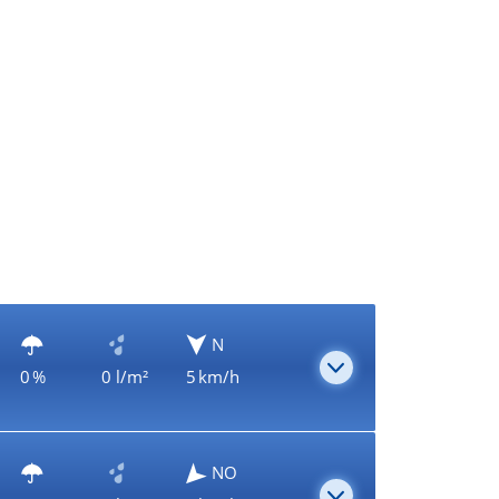
N
0 %
0 l/m²
5 km/h
NO