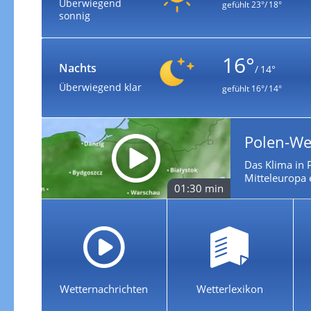
Überwiegend
gefühlt
23°/ 18°
sonnig
16°
Nachts
/ 14°
Überwiegend klar
gefühlt
16°/ 14°
Polen-We
Das Klima in P
Mitteleuropa 
01:30 min
Wetternachrichten
Wetterlexikon