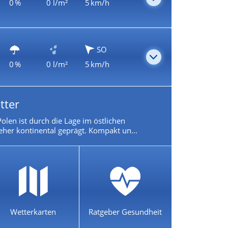
0 %
0 l/m²
5 km/h
SO
0 %
0 l/m²
5 km/h
tter
olen ist durch die Lage im östlichen
eher kontinental geprägt. Kompakt un...
Wetterkarten
Ratgeber Gesundheit