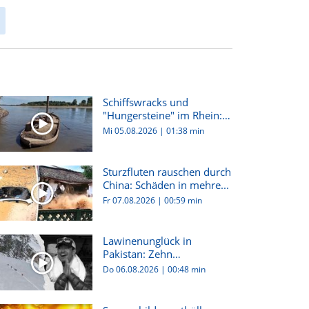
Schiffswracks und
"Hungersteine" im Rhein:
Dürre i...
Mi 05.08.2026
|
01:38 min
Sturzfluten rauschen durch
China: Schäden in mehre...
Fr 07.08.2026
|
00:59 min
Lawinenunglück in
Pakistan: Zehn
Bergsteiger:innen...
Do 06.08.2026
|
00:48 min