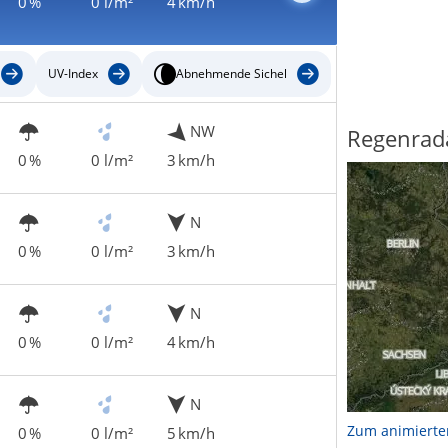
0 %
0 l/m²
4 km/h
UV-Index
Abnehmende Sichel
NW
Regenrad
0 %
0 l/m²
3 km/h
N
0 %
0 l/m²
3 km/h
N
0 %
0 l/m²
4 km/h
N
Zum animierte
0 %
0 l/m²
5 km/h