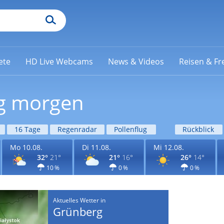
ete
HD Live Webcams
News & Videos
Reisen & Fre
rg morgen
16 Tage
Regenradar
Pollenflug
Rückblick
Mo 10.08.
Di 11.08.
Mi 12.08.
32°
21°
21°
16°
26°
14°
10 %
0 %
0 %
Aktuelles Wetter in
Grünberg