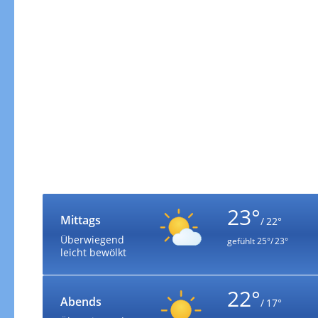
23°
Mittags
/ 22°
Überwiegend
gefühlt
25°/ 23°
leicht bewölkt
22°
Abends
/ 17°