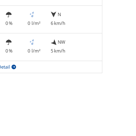
N
0 %
0 l/m²
6 km/h
NW
0 %
0 l/m²
5 km/h
etail