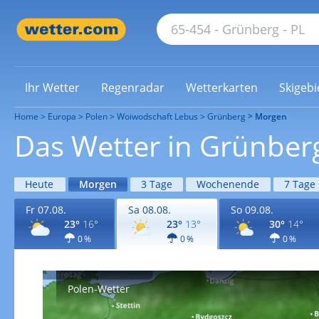
Ihr Wetter
Regenradar
Wetterkarten
Skigebi
Home
Europa
Polen
Woiwodschaft Lebus
Grünberg
Morgen
Das Wetter in Grünbe
Heute
Morgen
3 Tage
Wochenende
7 Tage
Fr 07.08.
Sa 08.08.
So 09.08.
23°
16°
23°
13°
30°
14°
0 %
0 %
0 %
Polen-Wetter