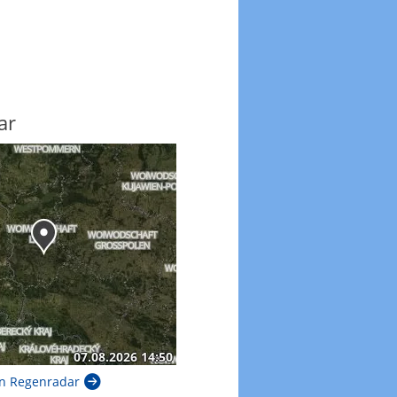
ar
n Regenradar