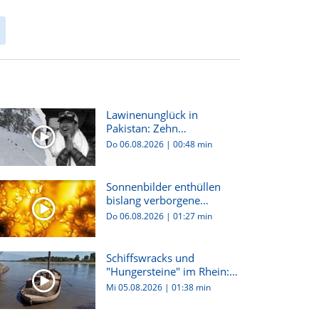
Lawinenunglück in
Pakistan: Zehn
Bergsteiger:innen...
Do 06.08.2026
|
00:48 min
Sonnenbilder enthüllen
bislang verborgene
Plasma-W...
Do 06.08.2026
|
01:27 min
Schiffswracks und
"Hungersteine" im Rhein:
Dürre i...
Mi 05.08.2026
|
01:38 min