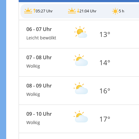
05:27 Uhr
21:04 Uhr
5 h
06 - 07 Uhr
13°
Leicht bewölkt
Gewitterrisiko
07 - 08 Uhr
14°
Wolkig
08 - 09 Uhr
16°
Wolkig
09 - 10 Uhr
17°
Wolkig
Gewitterrisiko in 3h