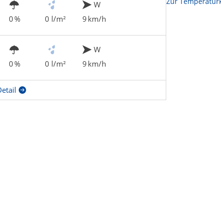
Zur Temperaturk
W
0 %
0 l/m²
9 km/h
W
0 %
0 l/m²
9 km/h
etail