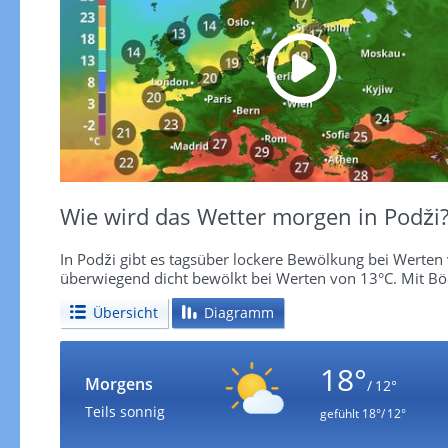
Wie wird das Wetter morgen in Podži
In Podži gibt es tagsüber lockere Bewölkung bei Werten v
überwiegend dicht bewölkt bei Werten von 13°C. Mit Bö
Übersicht
Diagramm
18°
Morgens
/ 12°
Teils sonnig
gefühlt
18°/ 12°