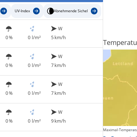
UV-Index
Abnehmende Sichel
W
0 %
0 l/m²
5 km/h
Regenradar
Temperatu
W
0 %
0 l/m²
7 km/h
W
0 %
0 l/m²
7 km/h
W
0 %
0 l/m²
9 km/h
Maximal-Temperatu
Zum animierten Regenradar