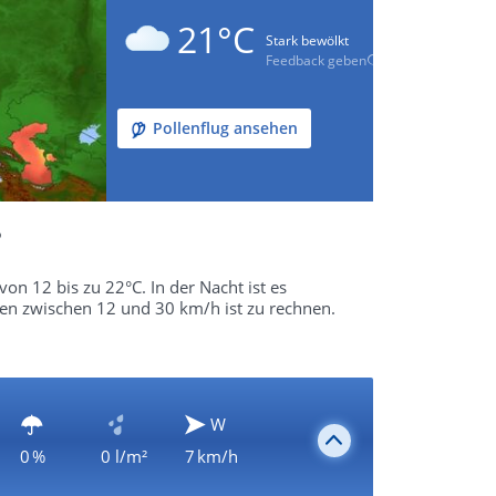
21°C
Stark bewölkt
Feedback geben
Pollenflug ansehen
?
on 12 bis zu 22°C. In der Nacht ist es
en zwischen 12 und 30 km/h ist zu rechnen.
W
0 %
0 l/m²
7 km/h