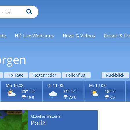
ete
HD Live Webcams
News & Videos
Reisen & Fre
orgen
16 Tage
Regenradar
Pollenflug
Rückblick
Mo 10.08.
Di 11.08.
Mi 12.08.
25°
13°
21°
14°
18°
9°
10 %
70 %
0 %
Aktuelles Wetter in
Podži