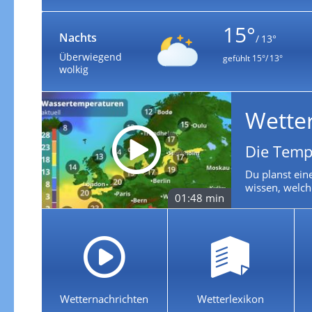
15°
Nachts
/ 13°
Überwiegend
gefühlt
15°/ 13°
wolkig
Wette
Die Temp
Du planst ein
wissen, welch
01:48 min
Wetternachrichten
Wetterlexikon