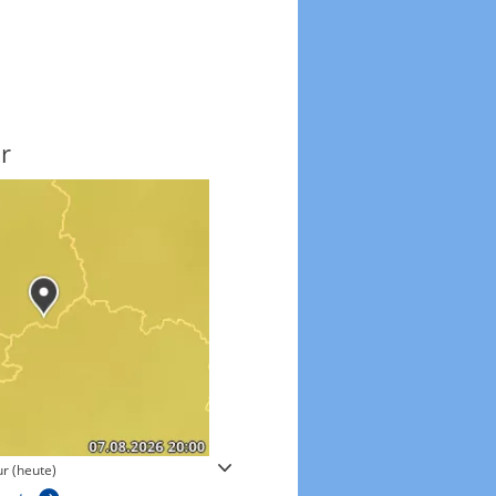
r
Windgeschwindigkeite
r (heute)
Windgeschwindigkeiten in 3h