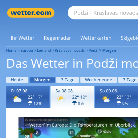
Ihr Wetter
Regenradar
Wetterkarten
Skigebi
Home
Europa
Lettland
Krāslavas novads
Podži
Morgen
Das Wetter in Podži m
Heute
Morgen
3 Tage
Wochenende
7 Tage
Fr 07.08.
Sa 08.08.
So 09.08.
22°
17°
22°
12°
22°
13°
10 %
0 %
0 %
Wetterfilm Europa: Die Temperaturen im Überblick