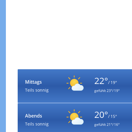
22°
Mittags
/ 19°
Teils sonnig
gefühlt
23°/ 19°
20°
Abends
/ 15°
Teils sonnig
gefühlt
21°/ 16°