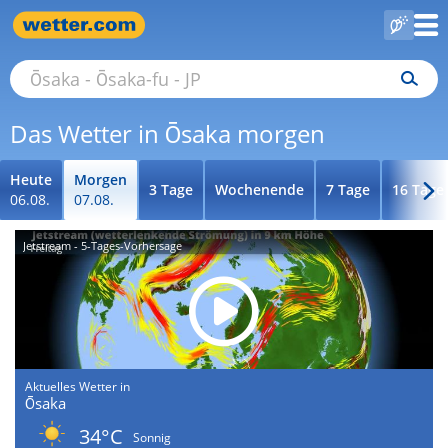
Das Wetter in Ōsaka morgen
Heute
Morgen
3 Tage
Wochenende
7 Tage
16 Tage
06.08.
07.08.
Jetstream - 5-Tages-Vorhersage
Aktuelles Wetter in
Ōsaka
34°C
Sonnig