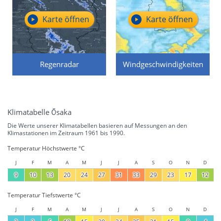
Karte öffnen
Karte öffnen
Regenradar
Windgeschwindigkeiten
Klimatabelle Ōsaka
Die Werte unserer Klimatabellen basieren auf Messungen an den
Klimastationen im Zeitraum 1961 bis 1990.
Temperatur Höchstwerte °C
J
F
M
A
M
J
J
A
S
O
N
D
9
10
13
20
24
27
31
33
29
23
17
12
Temperatur Tiefstwerte °C
J
F
M
A
M
J
J
A
S
O
N
D