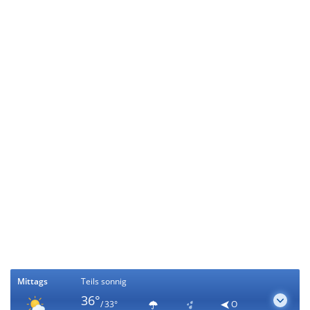
Mittags
Teils sonnig
36°
/ 33°
O