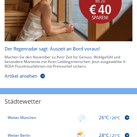
Der Regenradar sagt: Auszeit an Bord voraus!
Machen Sie den November zu Ihrer Zeit für Genuss, Wohlgefühl und
besondere Momente mit Ihren Lieblingsmenschen. Jetzt ausgewählte A-
ROSA Flusskreuzfahrten mit Preisvorteil sichern.
Artikel ansehen
Städtewetter
26°C
Wetter München
/
20°C
28°C
Wetter Berlin
/
21°C