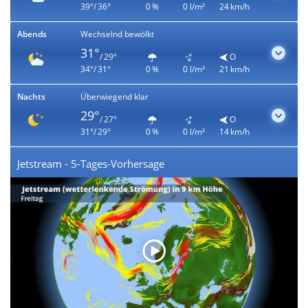
39°/ 36°
0 %
0 l/m²
24 km/h
Abends
Wechselnd bewölkt
31°
/ 29°
O
34°/ 31°
0 %
0 l/m²
21 km/h
Nachts
Überwiegend klar
29°
/ 27°
O
31°/ 29°
0 %
0 l/m²
14 km/h
Jetstream - 5-Tages-Vorhersage