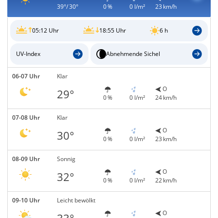
39°/ 30°
0 %
0 l/m²
23 km/h
05:12 Uhr
18:55 Uhr
6 h
UV-Index
Abnehmende Sichel
06-07 Uhr
Klar
O
29°
0 %
0 l/m²
24 km/h
07-08 Uhr
Klar
O
30°
0 %
0 l/m²
23 km/h
08-09 Uhr
Sonnig
O
32°
0 %
0 l/m²
22 km/h
09-10 Uhr
Leicht bewölkt
O