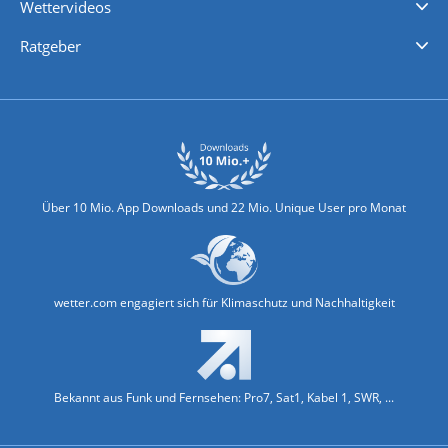
Wettervideos
Nachrichten
Deutschlandwetter
Schweizwetter
Österreichwetter
Regionalwetter
Wetter in Europa
Wetter Weltweit
Wetterlexikon
Promi-News
Ratgeber
Biowetter
Glätteindex
Reiseziel Finder
Erkältungswetter
Klima & Umwelt
Über 10 Mio. App Downloads und 22 Mio. Unique User pro Monat
wetter.com engagiert sich für Klimaschutz und Nachhaltigkeit
Bekannt aus Funk und Fernsehen: Pro7, Sat1, Kabel 1, SWR, ...