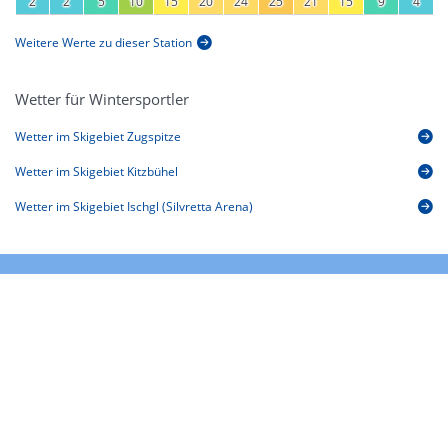
2
2
5
10
15
20
24
25
21
15
9
4
Weitere Werte zu dieser Station
Wetter für Wintersportler
Wetter im Skigebiet Zugspitze
Wetter im Skigebiet Kitzbühel
Wetter im Skigebiet Ischgl (Silvretta Arena)