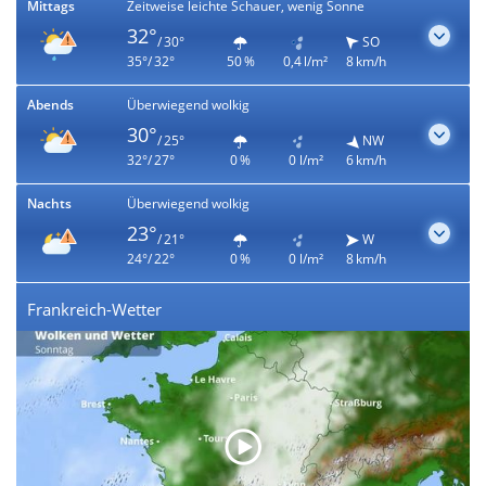
Mittags
Zeitweise leichte Schauer, wenig Sonne
32°
/ 30°
SO
35°/ 32°
50 %
0,4 l/m²
8 km/h
Abends
Überwiegend wolkig
30°
/ 25°
NW
32°/ 27°
0 %
0 l/m²
6 km/h
Nachts
Überwiegend wolkig
23°
/ 21°
W
24°/ 22°
0 %
0 l/m²
8 km/h
Frankreich-Wetter