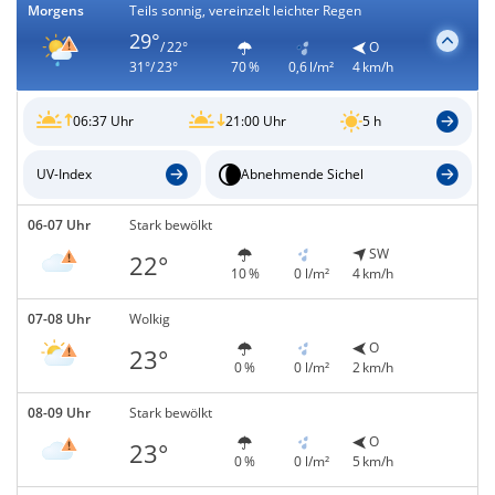
Morgens
Teils sonnig, vereinzelt leichter Regen
29°
/ 22°
O
31°/ 23°
70 %
0,6 l/m²
4 km/h
06:37 Uhr
21:00 Uhr
5 h
UV-Index
Abnehmende Sichel
06-07 Uhr
Stark bewölkt
SW
22°
10 %
0 l/m²
4 km/h
07-08 Uhr
Wolkig
O
23°
0 %
0 l/m²
2 km/h
08-09 Uhr
Stark bewölkt
O
23°
0 %
0 l/m²
5 km/h