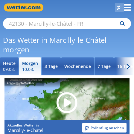
Das Wetter in Marcilly-le-Châtel
morgen
Heute
Morgen
3 Tage
Wochenende
7 Tage
16 Tage
09.08.
10.08.
Frankreich-Wetter
Aktuelles Wetter in
Pollenflug ansehen
Marcilly-le-Châtel