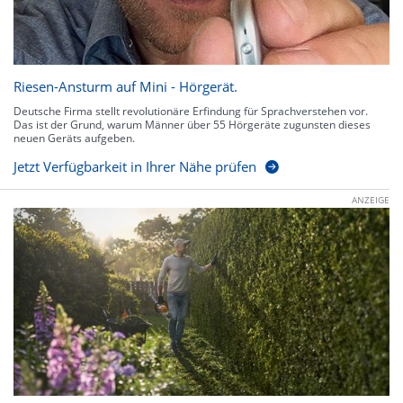
Riesen-Ansturm auf Mini - Hörgerät.
Deutsche Firma stellt revolutionäre Erfindung für Sprachverstehen vor.
Das ist der Grund, warum Männer über 55 Hörgeräte zugunsten dieses
neuen Geräts aufgeben.
Jetzt Verfügbarkeit in Ihrer Nähe prüfen
ANZEIGE