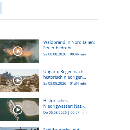
Waldbrand in Norditalien:
Feuer bedroht
Wohnhäuser...
Sa 08.08.2026
|
00:46 min
Ungarn: Regen nach
historisch niedrigen
Wasserstän...
Sa 08.08.2026
|
01:34 min
Historisches
Niedrigwasser: Nazi-
Wracks tauchen au...
Do 06.08.2026
|
00:57 min
Schiffswracks und