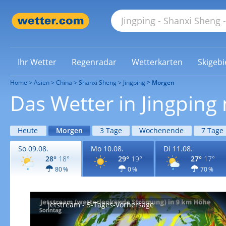
Ihr Wetter
Regenradar
Wetterkarten
Skigebi
Home
Asien
China
Shanxi Sheng
Jingping
Morgen
Das Wetter in Jingpin
Heute
Morgen
3 Tage
Wochenende
7 Tage
So 09.08.
Mo 10.08.
Di 11.08.
28°
18°
29°
19°
27°
17°
80 %
0 %
70 %
Jetstream - 5-Tages-Vorhersage