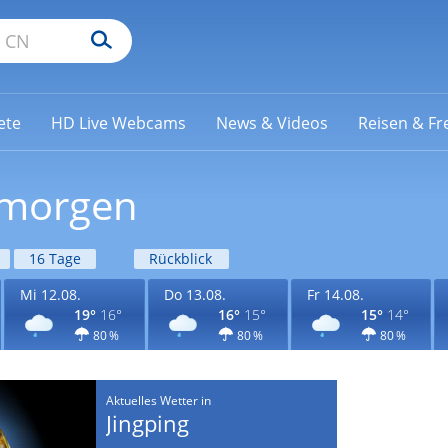
ete
HD Live Webcams
News & Videos
Reisen & Fre
g morgen
16 Tage
Rückblick
Mi 12.08.
Do 13.08.
Fr 14.08.
19°
16°
16°
15°
15°
14°
80 %
80 %
80 %
Aktuelles Wetter in
Jingping