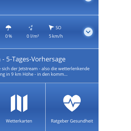
SO
0 %
0 l/m²
5 km/h
 - 5-Tages-Vorhersage
 sich der Jetstream - also die wetterlenkende
g in 9 km Höhe - in den komm...
Wetterkarten
Ratgeber Gesundheit