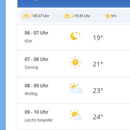
05:37 Uhr
19:35 Uhr
9 h
06 - 07 Uhr
19°
Windgeschwindigkeiten
Klar
07 - 08 Uhr
21°
Sonnig
08 - 09 Uhr
23°
Wolkig
09 - 10 Uhr
24°
Leicht bewölkt
Windgeschwindigkeiten in 3h