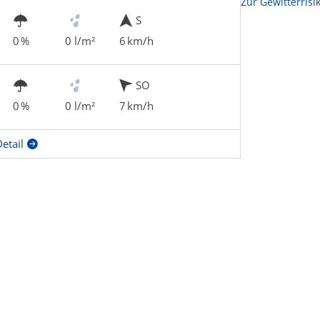
Zur Sonnenscheindauerkarte
Zur Gewitterrisi
S
0 %
0 l/m²
6 km/h
SO
0 %
0 l/m²
7 km/h
etail