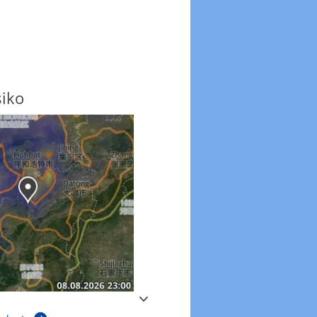
siko
Windböen
Windböen heute