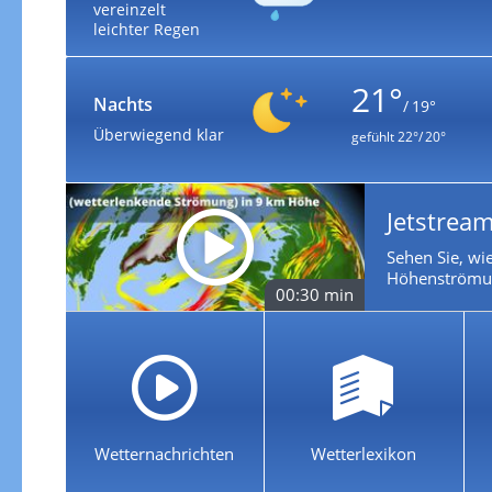
vereinzelt
leichter Regen
21°
Nachts
/ 19°
Überwiegend klar
gefühlt
22°/ 20°
Jetstream
Sehen Sie, wie
Höhenströmun
00:30 min
Wetternachrichten
Wetterlexikon