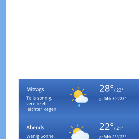
28°
Mittags
/ 22°
Teils sonnig,
gefühlt
30°/ 23°
vereinzelt
leichter Regen
22°
Abends
/ 21°
Wenig Sonne,
gefühlt
23°/ 23°