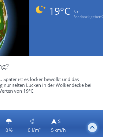
19°C
Klar
Feedback geben
ng?
. Später ist es locker bewölkt und das
ng nur selten Lücken in der Wolkendecke bei
Werten von 19°C.
S
0 %
0 l/m²
5 km/h