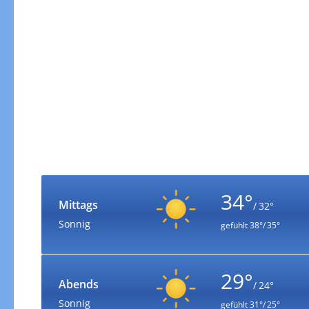
34°
Mittags
/ 32°
Sonnig
gefühlt
38°/ 35°
29°
Abends
/ 24°
Sonnig
gefühlt
31°/ 25°