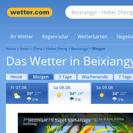
Ihr Wetter
Regenradar
Wetterkarten
Skigebi
Home
Asien
China
Hebei Sheng
Beixiangyi
Morgen
Das Wetter in Beixian
Heute
Morgen
3 Tage
Wochenende
7 Tage
Fr 07.08.
Sa 08.08.
So 09.08.
39°
27°
34°
24°
34°
20°
0 %
0 %
0 %
Jetstream - 5-Tages-Vorhersage