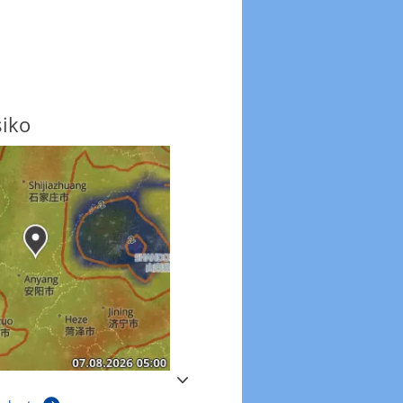
siko
Windböen
Windböen heute