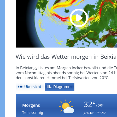
Wie wird das Wetter morgen in Beixia
In Beixiangyi ist es am Morgen locker bewölkt und die Te
vom Nachmittag bis abends sonnig bei Werten von 24 bi
den sonst klaren Himmel bei Tiefstwerten von 20°C.
Übersicht
Diagramm
32°
Morgens
/ 25°
Teils sonnig
gefühlt
35°/ 26°