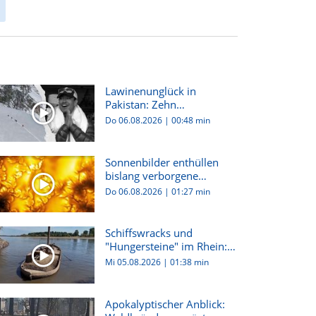
Lawinenunglück in
Pakistan: Zehn
Bergsteiger:innen...
Do 06.08.2026
|
00:48 min
Sonnenbilder enthüllen
bislang verborgene
Plasma-W...
Do 06.08.2026
|
01:27 min
Schiffswracks und
"Hungersteine" im Rhein:
Dürre i...
Mi 05.08.2026
|
01:38 min
Apokalyptischer Anblick: