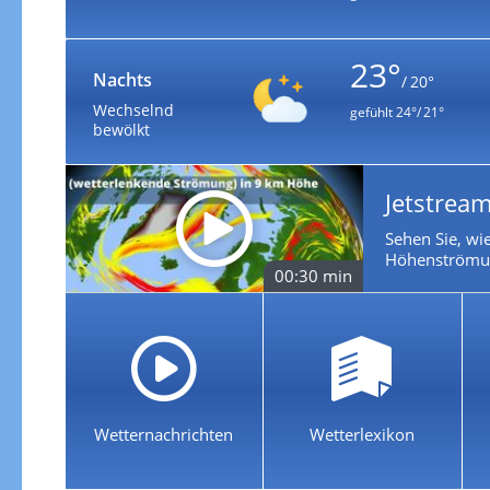
23°
Nachts
/ 20°
Wechselnd
gefühlt
24°/ 21°
bewölkt
Jetstream
Sehen Sie, wie
Höhenströmun
00:30 min
Wetternachrichten
Wetterlexikon