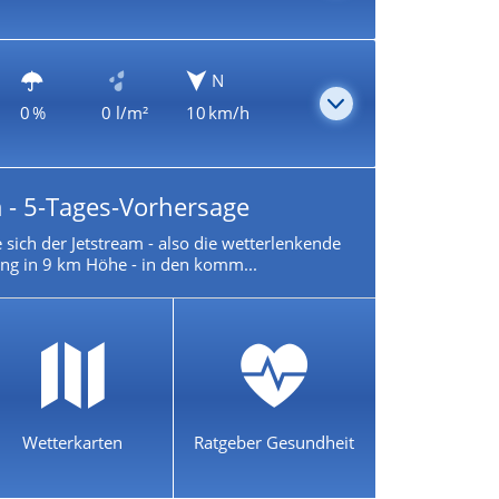
N
0 %
0 l/m²
10 km/h
 - 5-Tages-Vorhersage
 sich der Jetstream - also die wetterlenkende
g in 9 km Höhe - in den komm...
Wetterkarten
Ratgeber Gesundheit