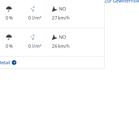
Zur Sonnenscheindauerkarte
Zur Gewitterrisi
NO
0 %
0 l/m²
27 km/h
NO
0 %
0 l/m²
26 km/h
etail