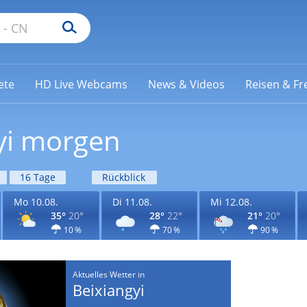
ete
HD Live Webcams
News & Videos
Reisen & Fre
gyi morgen
16 Tage
Rückblick
Mo 10.08.
Di 11.08.
Mi 12.08.
35°
20°
28°
22°
21°
20°
10 %
70 %
90 %
Aktuelles Wetter in
Beixiangyi