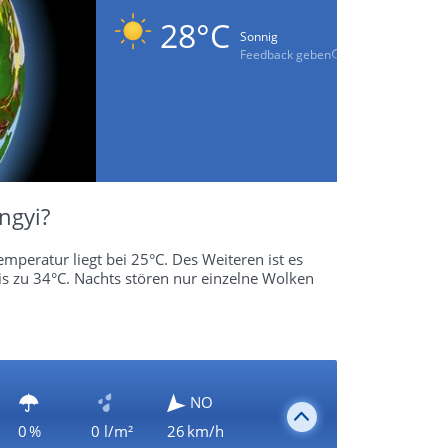
28°C
Sonnig
Feedback geben
ngyi?
mperatur liegt bei 25°C. Des Weiteren ist es
s zu 34°C. Nachts stören nur einzelne Wolken
NO
0 %
0 l/m²
26 km/h