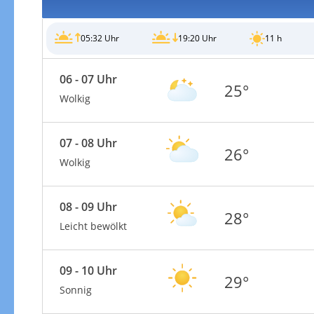
05:32 Uhr
19:20 Uhr
11 h
06 - 07 Uhr
25°
Windgeschwindigkeiten
Wolkig
07 - 08 Uhr
26°
Wolkig
08 - 09 Uhr
28°
Leicht bewölkt
09 - 10 Uhr
29°
Sonnig
Windgeschwindigkeiten in 3h